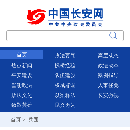
首页
政法要闻
高层动态
热点新闻
枫桥经验
政法改革
平安建设
队伍建设
案例指导
智能政法
权威辟谣
人事任免
政法文化
以案释法
长安微视
致敬英雄
见义勇为
首页
>
兵团