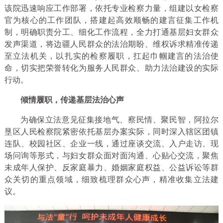
该院迅速响应工作部署，依托专业检察力量，组建以女检察
官为核心的工作团队，搭建起高效顺畅的建言征集工作机
制，明确职责分工、细化工作流程，全力打通基层妇女群众
发声渠道，将边疆人民群众的法治期盼、维权诉求精准传递
至立法机关，以扎实的检察履职，扛起巾帼建言的法治使
命，切实把荣誉转化为服务人民群众、助力法治建设的实际
行动。
倾情履职，传递基层法治心声
为确保立法意见征集接地气、察民情、聚民智，阿拉尔
垦区人民检察院紧密依托基层办案实际，同时深入辖区团镇
连队、校园社区、企业一线，通过座谈交流、入户走访、现
场问询等形式，与妇女群众面对面沟通、心贴心交流，聚焦
未成年人保护、反家庭暴力、婚姻家庭权益、公益诉讼等群
众关切的重点领域，细致梳理群众心声，精准收集立法建
议。