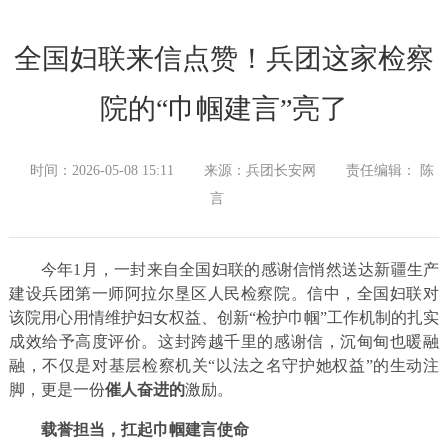
全国妇联来信点赞！兵团这家检察
院的“巾帼建言”亮了
时间：2026-05-08 15:11
来源：兵团长安网
责任编辑： 陈
言
今年1月，一封来自全国妇联的感谢信悄然送达新疆生产
建设兵团第一师阿拉尔垦区人民检察院。信中，全国妇联对
该院用心用情维护妇女权益、创新“检护巾帼”工作机制的扎实
成效给予高度评价。这封跨越千里的感谢信，沉甸甸也暖融
融，不仅是对基层检察机关“以法之名守护她权益”的生动注
脚，更是一份
催人奋进的
激励。
载誉担当，扛起巾帼建言使命