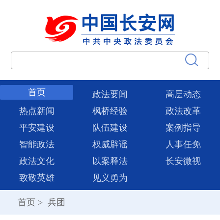
首页
政法要闻
高层动态
热点新闻
枫桥经验
政法改革
平安建设
队伍建设
案例指导
智能政法
权威辟谣
人事任免
政法文化
以案释法
长安微视
致敬英雄
见义勇为
首页
>
兵团