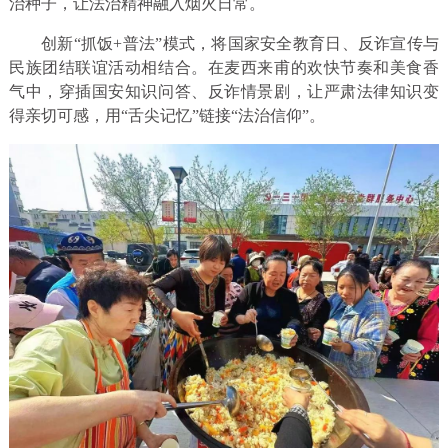
治种子，让法治精神融入烟火日常。
创新“抓饭+普法”模式，将国家安全教育日、反诈宣传与
民族团结联谊活动相结合。在麦西来甫的欢快节奏和美食香
气中，穿插国安知识问答、反诈情景剧，让严肃法律知识变
得亲切可感，用“舌尖记忆”链接“法治信仰”。