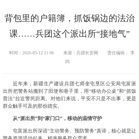
背包里的户籍簿，抓饭锅边的法治
课……兵团这个派出所“接地气”
时间：2026-05-12 11:06
来源：兵团长安网
责任编辑： 李
鸽
近年来，新疆生产建设兵团七师奎屯垦区公安局屯富派
出所把警务站搬到了田埂和巷子里，用“移动办公桌”和“抓饭
普法”拉近警民距离。对他们来说，平安不只是不出事，更是
群众触手可及的那份踏实。
从“派出所”到“家门口”，移动的温情守护
屯富派出所深谙“主动警务、预防警务”真谛，核心就是让
警务资源流动起来，精准服务群众需求。