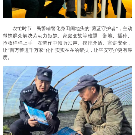
农忙时节，民警辅警化身田间地头的“藏蓝守护者”，主动
帮扶群众解决劳动力短缺、家庭变故等难题，翻地、播种、
抢收样样上手，在劳作中倾听民声、摸排矛盾、宣讲安全，
让“百万警进千万家”化作实实在在的帮扶，让平安守护更有厚
度。