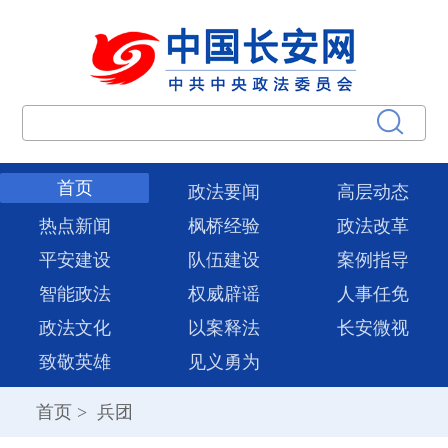
首页
政法要闻
高层动态
热点新闻
枫桥经验
政法改革
平安建设
队伍建设
案例指导
智能政法
权威辟谣
人事任免
政法文化
以案释法
长安微视
致敬英雄
见义勇为
首页
>
兵团