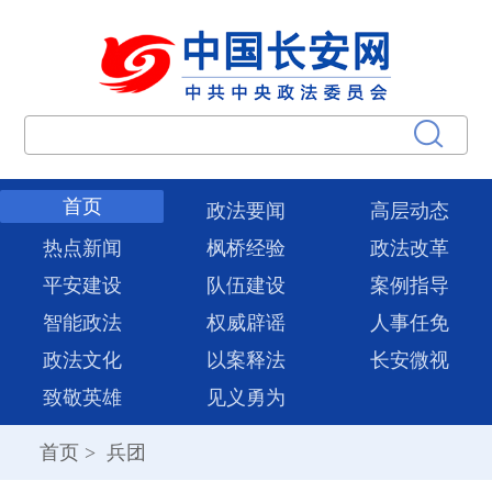
首页
政法要闻
高层动态
热点新闻
枫桥经验
政法改革
平安建设
队伍建设
案例指导
智能政法
权威辟谣
人事任免
政法文化
以案释法
长安微视
致敬英雄
见义勇为
首页
>
兵团