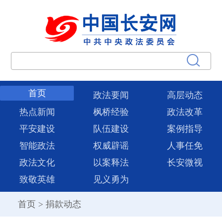
首页
政法要闻
高层动态
热点新闻
枫桥经验
政法改革
平安建设
队伍建设
案例指导
智能政法
权威辟谣
人事任免
政法文化
以案释法
长安微视
致敬英雄
见义勇为
首页
>
捐款动态