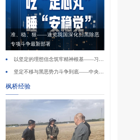
准、稳、狠——速览我国深化扫黑除恶
专项斗争最新部署
以坚定的理想信念筑牢精神根基——习近平党建思想理论品格系列述评之一
坚定不移与黑恶势力斗争到底——中央政法委负责同志就开展深化扫黑除恶专项斗争有关问题答记者问
枫桥经验