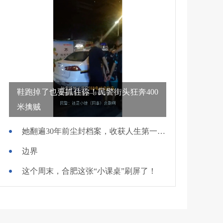
鞋跑掉了也要抓住你！民警街头狂奔400
米擒贼
她翻遍30年前尘封档案，收获人生第一面锦旗
边界
这个周末，合肥这张“小课桌”刷屏了！