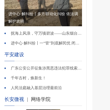
进中心·解纠纷丨多方联动化纠纷 依法调
解护农耕
抚海上风浪，守万顷碧波——山东烟台把矛盾化解在微澜未起时
进中心·解纠纷丨一“管”到底解民忧 闭环调处化纠纷
平安建设
广东公安公开征集涉黑恶违法犯罪线索，26个举报电话公布
千年古村，焕新生！
人民法庭融入基层治理最前沿
长安微视
|
网络学院