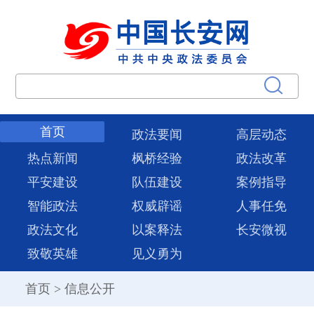
首页
政法要闻
高层动态
热点新闻
枫桥经验
政法改革
平安建设
队伍建设
案例指导
智能政法
权威辟谣
人事任免
政法文化
以案释法
长安微视
致敬英雄
见义勇为
首页
>
信息公开