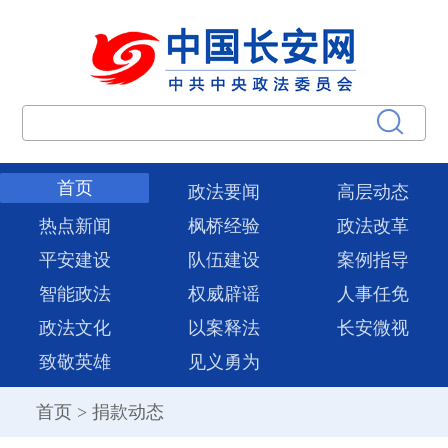
首页
政法要闻
高层动态
热点新闻
枫桥经验
政法改革
平安建设
队伍建设
案例指导
智能政法
权威辟谣
人事任免
政法文化
以案释法
长安微视
致敬英雄
见义勇为
首页
>
捐款动态