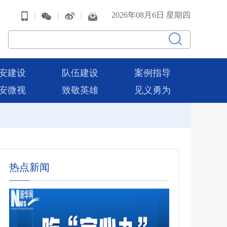
|
|
|
2026年08月6日 星期四
安建设
队伍建设
案例指导
安微视
致敬英雄
见义勇为
热点新闻