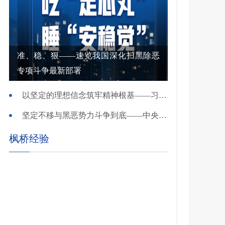
准、稳、狠——速览我国深化扫黑除恶
专项斗争最新部署
以坚定的理想信念筑牢精神根基——习近平党建思想理论品格系列述评之一
坚定不移与黑恶势力斗争到底——中央政法委负责同志就开展深化扫黑除恶专项斗争有关问题答记者问
枫桥经验