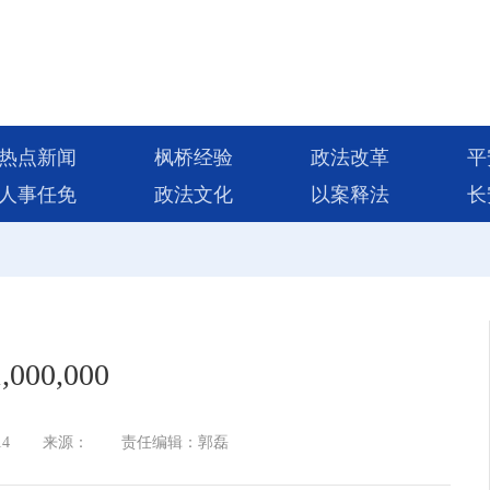
热点新闻
枫桥经验
政法改革
平
人事任免
政法文化
以案释法
长
,000,000
14
来源：
责任编辑：郭磊