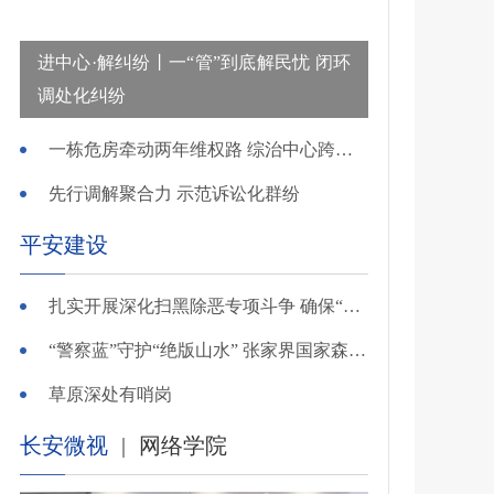
进中心·解纠纷丨一“管”到底解民忧 闭环
调处化纠纷
一栋危房牵动两年维权路 综治中心跨省寻鉴解民忧
先行调解聚合力 示范诉讼化群纷
平安建设
扎实开展深化扫黑除恶专项斗争 确保“全年全域平平安安、平平稳稳”——广东召开全省扫黑除恶专项斗争视频
“警察蓝”守护“绝版山水” 张家界国家森林公园景区派出所深化“生态警务”建设
草原深处有哨岗
长安微视
|
网络学院