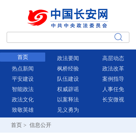
首页
政法要闻
高层动态
热点新闻
枫桥经验
政法改革
平安建设
队伍建设
案例指导
智能政法
权威辟谣
人事任免
政法文化
以案释法
长安微视
致敬英雄
见义勇为
首页
>
信息公开