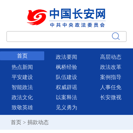
首页
政法要闻
高层动态
热点新闻
枫桥经验
政法改革
平安建设
队伍建设
案例指导
智能政法
权威辟谣
人事任免
政法文化
以案释法
长安微视
致敬英雄
见义勇为
首页
>
捐款动态