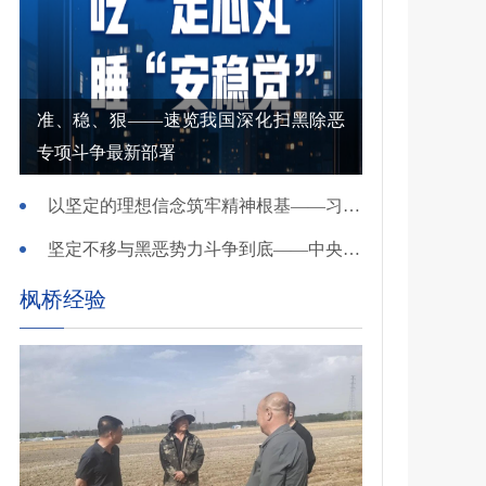
准、稳、狠——速览我国深化扫黑除恶
专项斗争最新部署
以坚定的理想信念筑牢精神根基——习近平党建思想理论品格系列述评之一
坚定不移与黑恶势力斗争到底——中央政法委负责同志就开展深化扫黑除恶专项斗争有关问题答记者问
枫桥经验