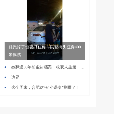
鞋跑掉了也要抓住你！民警街头狂奔400
米擒贼
她翻遍30年前尘封档案，收获人生第一面锦旗
边界
这个周末，合肥这张“小课桌”刷屏了！