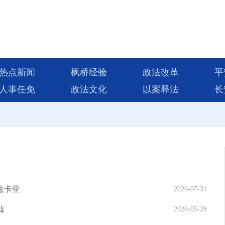
热点新闻
枫桥经验
政法改革
平
人事任免
政法文化
以案释法
长
兹卡亚
2026-07-31
灿
2026-05-28