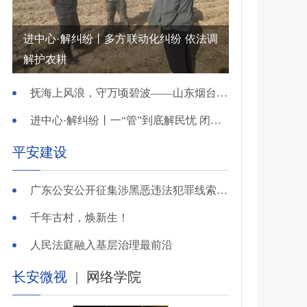
进中心·解纠纷丨多方联动化纠纷 依法调
解护农耕
抚海上风浪，守万顷碧波——山东烟台把矛盾化解在微澜未起时
进中心·解纠纷丨一“管”到底解民忧 闭环调处化纠纷
平安建设
广东公安公开征集涉黑恶违法犯罪线索，26个举报电话公布
千年古村，焕新生！
人民法庭融入基层治理最前沿
长安微视
|
网络学院