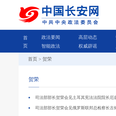
政法要闻
高层动态
首
页
智能政法
权威辟谣
首页
>
贺荣
贺荣
司法部部长贺荣会见土耳其宪法法院院长厄
司法部部长贺荣会见俄罗斯联邦总检察长古