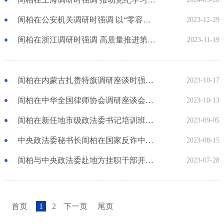
訚柏在公安机关调研时强调 以“零容忍”的态度对待食品安全案件 确保人民群众过一个欢乐祥和的节日
2023-12-29
訚柏在浙江调研时强调 高质量推进第二批主题教育 进一步提升服务发展能力
2023-11-19
訚柏在内蒙古扎赉特旗调研座谈时强调 ​高质量开展第二批主题教育 全面推进乡村振兴工作 筑牢北疆安全屏障
2023-10-17
訚柏在中华全国律师协会调研座谈会上强调 坚持正确政治方向 依法规范诚信执业 不断推进新时代律师工作高质量发展
2023-10-13
訚柏在新任地市级政法委书记培训班开班式上强调 学深悟透习近平新时代中国特色社会主义思想 忠实履行好新时代政法工作职责使命
2023-09-05
中央政法委秘书长訚柏在国家反诈中心调研时强调：掌握主动权，打赢攻坚战 夺取电信网络诈骗犯罪打击治理新胜利
2023-08-15
訚柏与中央政法委赴地方挂职干部开展行前谈话
2023-07-28
首页
1
2
下一页
尾页