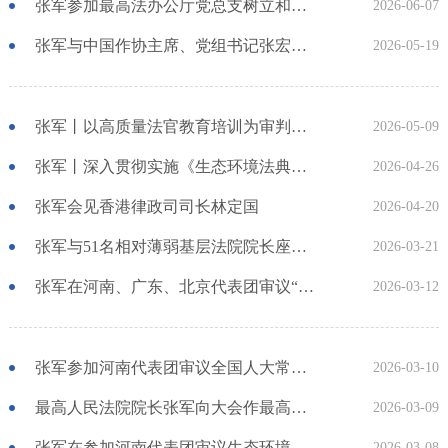
张军参加最高法办公厅党总支树立和践行正确政绩观学习教育党员大会 要求积极主动谋划、落实 推动司法政务工作高质量发展
2026-06-07
张军与中国作协主席、党组书记张宏森一行座谈 携手繁荣文学创作 促进增强法治自信、文化自信
2026-05-19
张军丨以高质量法官教育培训为审判工作高质量发展提供有力人才保障
2026-05-09
张军丨深入贯彻实施《生态环境法典》 以高质量司法护航美丽中国建设
2026-04-26
张军会见香港律政司司长林定国
2026-04-20
张军与51名相对薄弱基层法院院长座谈 同商共议法院工作夯基筑土
2026-03-21
张军在河南、广东、北京代表团审议“两高”工作报告和听取审议意见时表示 认真研究吸纳落实审议意见 为实现“十五五”良好开局提供有力司法服务
2026-03-12
张军参加河南代表团审议全国人大常委会工作报告时表示 始终坚持以人民为中心 把全过程人民民主落实到审判执行各方面
2026-03-10
最高人民法院院长张军向大会作最高人民法院工作报告
2026-03-09
张军在参加河南代表团审议生态环境法典等法律草案时表示 严格保护生态环境 加强系统综合治理
2026-03-08