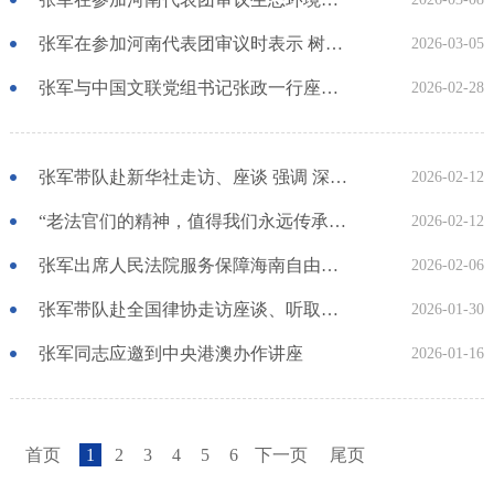
张军在参加河南代表团审议时表示 树立和践行正确政绩观 以高质量司法审判服务“十五五”良好开局
2026-03-05
张军与中国文联党组书记张政一行座谈 激励全社会增强法治自信、文化自信 为实现“十五五”良好开局提供有力保障
2026-02-28
张军带队赴新华社走访、座谈 强调 深化法媒合作 共促公平正义 傅华出席并讲话
2026-02-12
“老法官们的精神，值得我们永远传承” 张军看望慰问援派干部和离退休干部
2026-02-12
张军出席人民法院服务保障海南自由贸易港封关运作研讨会
2026-02-06
张军带队赴全国律协走访座谈、听取意见 尊重和保障律师依法履职 为全面依法治国汇聚更大合力 贺荣主持
2026-01-30
张军同志应邀到中央港澳办作讲座
2026-01-16
首页
1
2
3
4
5
6
下一页
尾页