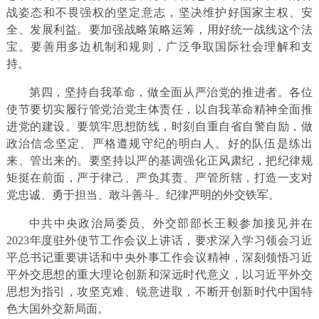
战姿态和不畏强权的坚定意志，坚决维护好国家主权、安
全、发展利益。要加强战略策略运筹，用好统一战线这个法
宝。要善用多边机制和规则，广泛争取国际社会理解和支
持。
第四，坚持自我革命，做全面从严治党的推进者。各位
使节要切实履行管党治党主体责任，以自我革命精神全面推
进党的建设。要筑牢思想防线，时刻自重自省自警自励，做
政治信念坚定、严格遵规守纪的明白人。好的队伍是练出
来、管出来的。要坚持以严的基调强化正风肃纪，把纪律规
矩挺在前面，严于律己、严负其责、严管所辖，打造一支对
党忠诚、勇于担当、敢斗善斗、纪律严明的外交铁军。
中共中央政治局委员、外交部部长王毅参加接见并在
2023年度驻外使节工作会议上讲话，要求深入学习领会习近
平总书记重要讲话和中央外事工作会议精神，深刻领悟习近
平外交思想的重大理论创新和深远时代意义，以习近平外交
思想为指引，攻坚克难、锐意进取，不断开创新时代中国特
色大国外交新局面。