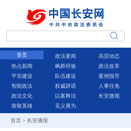
首页
政法要闻
高层动态
热点新闻
枫桥经验
政法改革
平安建设
队伍建设
案例指导
智能政法
权威辟谣
人事任免
政法文化
以案释法
长安微视
致敬英雄
见义勇为
首页
>
长安播报