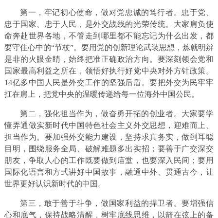
第一，牢记初心使命，做对党忠诚的笃行者。忠于党、
忠于国家、忠于人民，是外交战线的光荣传统。大家肩负使
命奔赴世界各地，不管走到哪里都不能忘记为什么出发，都
要守住心中的“节杖”。要用党的创新理论武装思想，炼就明辨
是非的火眼金睛，始终把准正确政治方向。要深刻领会党和
国家最高利益之所在，领悟好执行好党中央对外方针政策。
14亿多中国人民是外交工作的坚强后盾。要把外交为民牢牢
扛在肩上，把党中央的温暖传递给每一位海外中国公民。
第二，强化担当作为，做奋勇开拓的创业者。大家要学
懂弄通做实新时代中国特色社会主义外交思想，迎难而上、
担当作为。要加强外交能力建设，坚持求真务实，做到耳聪
目明，围绕服务全局、破解难题多出实招；要善于广交深交
朋友，争取人心的工作既要做到庙堂，也要深入民间；要用
国际化语言和方式讲好中国故事，融通中外、贯通古今，让
世界更好认识新时代的中国。
第三，敢于善于斗争，做国家利益的捍卫者。要增强信
心和底气，保持战略清醒，树牢底线思维，以箭在弦上的备