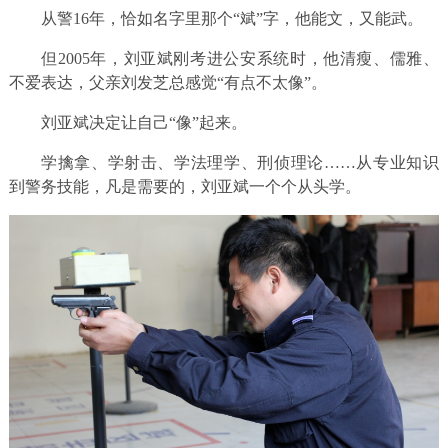
从警16年，恰如名字里那个“斌”字，他能文，又能武。
但2005年，刘亚斌刚考进公安系统时，他清瘦、儒雅、
不爱表达，父亲刘发芝总感觉“有点不太像”。
刘亚斌决定让自己“像”起来。
学擒拿、学射击、学法理学、刑侦理论……从专业知识
到警务技能，凡是需要的，刘亚斌一个个从头学。