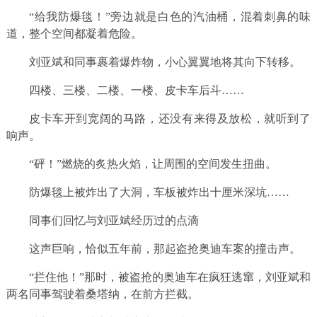
“给我防爆毯！”旁边就是白色的汽油桶，混着刺鼻的味
道，整个空间都凝着危险。
刘亚斌和同事裹着爆炸物，小心翼翼地将其向下转移。
四楼、三楼、二楼、一楼、皮卡车后斗……
皮卡车开到宽阔的马路，还没有来得及放松，就听到了
响声。
“砰！”燃烧的炙热火焰，让周围的空间发生扭曲。
防爆毯上被炸出了大洞，车板被炸出十厘米深坑……
同事们回忆与刘亚斌经历过的点滴
这声巨响，恰似五年前，那起盗抢奥迪车案的撞击声。
“拦住他！”那时，被盗抢的奥迪车在疯狂逃窜，刘亚斌和
两名同事驾驶着桑塔纳，在前方拦截。