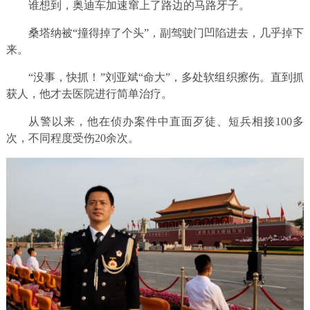
谁想到，奥迪车加速窜上了路边的马路牙子。
桑塔纳被“撞得掉了个头”，副驾驶门凹陷进去，几乎掉下
来。
“没事，快抓！”刘亚斌“命大”，多处软组织擦伤。直到抓
获人，他才去医院进行简单治疗。
从警以来，他在侦办案件中直面歹徒、短兵相接100多
次，不同程度受伤20余次。