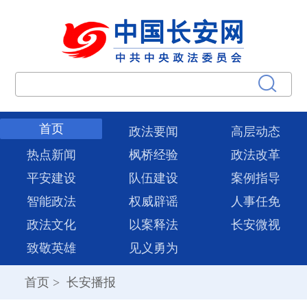
首页
政法要闻
高层动态
热点新闻
枫桥经验
政法改革
平安建设
队伍建设
案例指导
智能政法
权威辟谣
人事任免
政法文化
以案释法
长安微视
致敬英雄
见义勇为
首页
>
长安播报