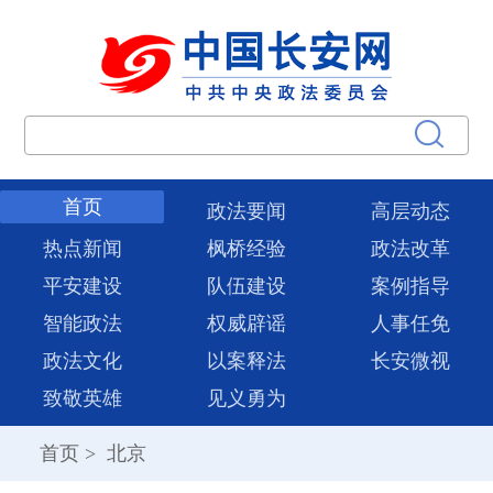
首页
政法要闻
高层动态
热点新闻
枫桥经验
政法改革
平安建设
队伍建设
案例指导
智能政法
权威辟谣
人事任免
政法文化
以案释法
长安微视
致敬英雄
见义勇为
首页
>
北京