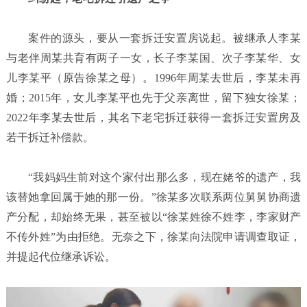
案件的源头，要从一套拆迁安置房说起。被继承人李某
与老伴周某共育有两子一女，长子李某国、次子李某华、女
儿李某平（原告徐某之母）。
1996
年周某去世后，李某未再
婚；
2015
年，女儿李某平也先于父亲离世，留下独女徐某；
2022
年李某去世后，其名下老宅拆迁获得一套拆迁安置房及
若干拆迁补偿款。
“我妈妈生前对这个家付出那么多，现在姥爷的遗产，我
该替她拿回属于她的那一份。”徐某多次联系两位舅舅协商遗
产分配，却始终无果，甚至被以“徐某姓徐不姓李，李家财产
不传外姓”为由拒绝。无奈之下，徐某向法院申请调查取证，
并提起代位继承诉讼。