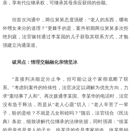
亲，享有代位继承权，可继承其母亲应获得的份额。
但首次沟通中，两位舅舅态度强硬：“老人的东西，哪有
外甥女来分的道理？”更棘手的是，案件初期两位舅舅多次拒
绝到庭，法官辗转通过李某国的儿子获取其联系方式，才勉
强建立沟通渠道。
破局点：情理交融融化亲情坚冰
“直接判决能定分止争，但可能让这个家彻底断了联
系。”考虑到案件的特殊性，法官决定以调解为优先方向，力
求“案结事了人和”。再次拨通李某国、李某华的电话时，法官
没有急于释法，而是从“老人心愿”切入：“老人辛苦了一辈
子，盼的是啥？不就是儿女和睦吗？”随后，法官结合《民法
典》条款，细致讲解代位继承的法律依据，同时强调：“徐某
的母亲也是老人的子女，徐某流的也是李家的血，徐某替妈