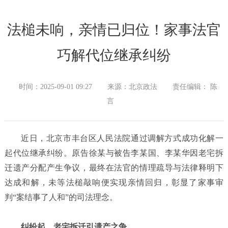
法槌未响，亲情已归位！家事法官
巧解代位继承纠纷
时间：2025-09-01 09:27
来源：北京政法
责任编辑： 陈
言
近日，北京市丰台区人民法院通过调解方式成功化解一
起代位继承纠纷。原告徐某与被告李某国、李某华因老宅拆
迁遗产分配产生争议，最终在法官的情理疏导与法律释明下
达成和解，未等法槌敲响便实现亲情回归，彰显了家事审
判“案结事了人和”的司法理念。
纠纷起，老宅拆迁引遗产之争