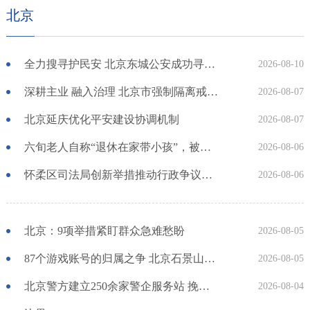
北京
全力搜寻护民安 北京东城公安成功寻回走失八旬老人
2026-08-10
深耕主业 融入治理 北京市强制隔离戒毒所构建禁毒工作新格局
2026-08-07
北京延庆优化平安建设协调机制
2026-08-07
六旬老人自称“退休在家带小孩”，被撞伤后索赔1万误工费，法院怎么判？
2026-08-06
怀柔区司法局创新举措推动行政争议实质性化解 超九成行政复议案件实现案结事了
2026-08-06
北京：9项举措紧盯群众急难愁盼
2026-08-05
87个游戏账号的归属之争 北京石景山区法院：游戏账号所附财产利益具有可继承性
2026-08-05
北京警方建立250余家警企服务站 挽回企业经济损失超10亿元
2026-08-04