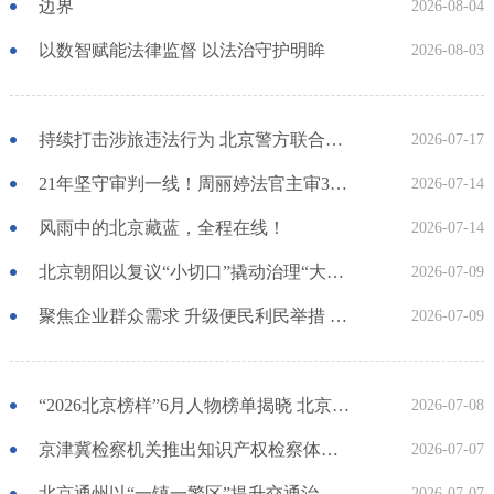
边界
2026-08-04
以数智赋能法律监督 以法治守护明眸
2026-08-03
持续打击涉旅违法行为 北京警方联合多部门护航暑期旅游安全
2026-07-17
21年坚守审判一线！周丽婷法官主审3000余案件，带领支部啃下无数“硬骨头”
2026-07-14
风雨中的北京藏蓝，全程在线！
2026-07-14
北京朝阳以复议“小切口”撬动治理“大文章” 重构渠道实质解纷 以案促治赋能发展
2026-07-09
聚焦企业群众需求 升级便民利民举措 北京持续深化公安行政管理服务改革
2026-07-09
“2026北京榜样”6月人物榜单揭晓 北京政法系统3人入选！
2026-07-08
京津冀检察机关推出知识产权检察体系化协同履职机制 发布一批护航数字经济发展典型案例
2026-07-07
北京通州以“一镇一警区”提升交通治理质效
2026-07-07