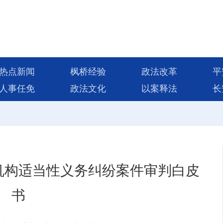
热点新闻
枫桥经验
政法改革
平
人事任免
政法文化
以案释法
长
机构适当性义务纠纷案件审判白皮
书