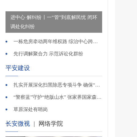
进中心·解纠纷丨一“管”到底解民忧 闭环
调处化纠纷
一栋危房牵动两年维权路 综治中心跨省寻鉴解民忧
先行调解聚合力 示范诉讼化群纷
平安建设
扎实开展深化扫黑除恶专项斗争 确保“全年全域平平安安、平平稳稳”——广东召开全省扫黑除恶专项斗争视频
“警察蓝”守护“绝版山水” 张家界国家森林公园景区派出所深化“生态警务”建设
草原深处有哨岗
长安微视
|
网络学院