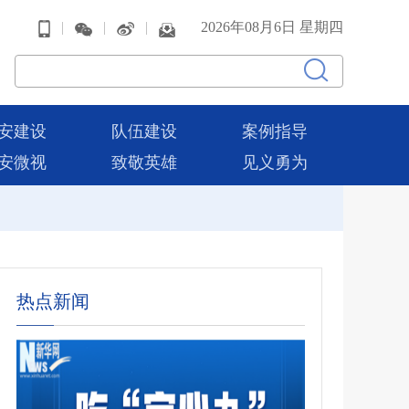
|
|
|
2026年08月6日 星期四
安建设
队伍建设
案例指导
安微视
致敬英雄
见义勇为
热点新闻