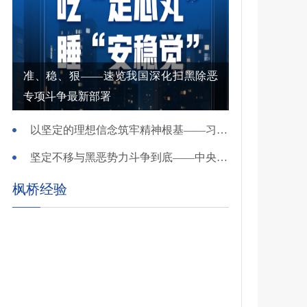
准、稳、狠——速览我国深化扫黑除恶
专项斗争最新部署
以坚定的理想信念筑牢精神根基——习近平党建思想理论品格系列述评之一
坚定不移与黑恶势力斗争到底——中央政法委负责同志就开展深化扫黑除恶专项斗争有关问题答记者问
枫桥经验