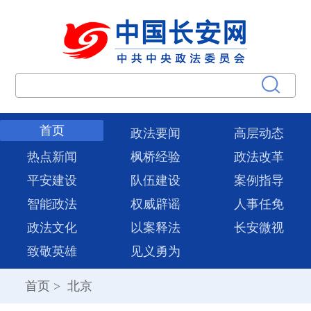
首页
政法要闻
高层动态
热点新闻
枫桥经验
政法改革
平安建设
队伍建设
案例指导
智能政法
权威辟谣
人事任免
政法文化
以案释法
长安微视
致敬英雄
见义勇为
首页
>
北京