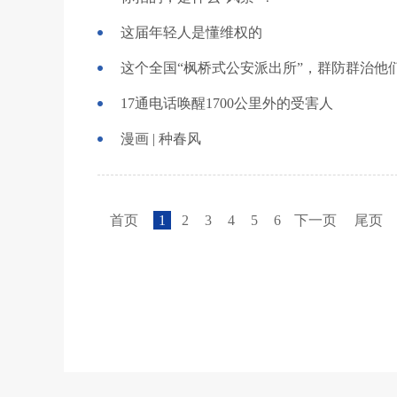
这届年轻人是懂维权的
这个全国“枫桥式公安派出所”，群防群治他们
17通电话唤醒1700公里外的受害人
漫画 | 种春风
首页
1
2
3
4
5
6
下一页
尾页