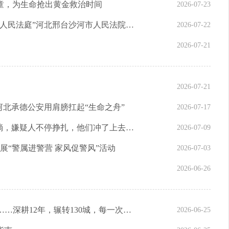
童，为生命抢出黄金救治时间
2026-07-23
太行山下的薪火相传——记全国首批“枫桥式人民法庭”河北邢台沙河市人民法院白塔法庭
2026-07-22
2026-07-21
2026-07-21
河北承德公安用肩膀扛起“生命之舟”
2026-07-17
“不能让坏人跑了！”鲜血顺着民警脸颊往下淌，嫌疑人不停挣扎，他们冲了上去……
2026-07-09
展“警属进警营 家风促警风”活动
2026-07-03
2026-06-26
从涉诈分子的抓捕审讯到AI模型的算法攻坚……深耕12年，辗转130城，每一次他都全力以赴
2026-06-25