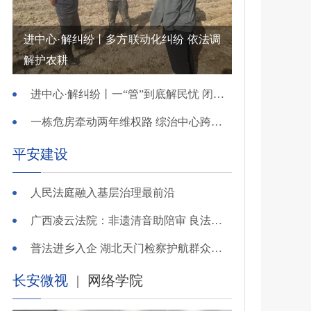
进中心·解纠纷丨多方联动化纠纷 依法调
解护农耕
进中心·解纠纷丨一“管”到底解民忧 闭环调处化纠纷
一栋危房牵动两年维权路 综治中心跨省寻鉴解民忧
平安建设
人民法庭融入基层治理最前沿
广西凌云法院：非遗清音助陪审 良法温情解千纷
普法进乡入企 湖北天门检察护航群众金融财产安全
长安微视
|
网络学院