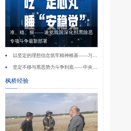
准、稳、狠——速览我国深化扫黑除恶
专项斗争最新部署
以坚定的理想信念筑牢精神根基——习近平党建思想理论品格系列述评之一
坚定不移与黑恶势力斗争到底——中央政法委负责同志就开展深化扫黑除恶专项斗争有关问题答记者问
枫桥经验