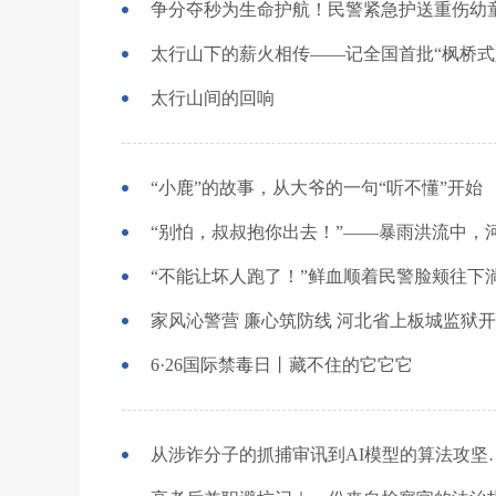
争分夺秒为生命护航！民警紧急护送重伤幼
太行山间的回响
“小鹿”的故事，从大爷的一句“听不懂”开始
“别怕，叔叔抱你出去！”——暴雨洪流中，
家风沁警营 廉心筑防线 河北省上板城监狱开
6·26国际禁毒日丨藏不住的它它它