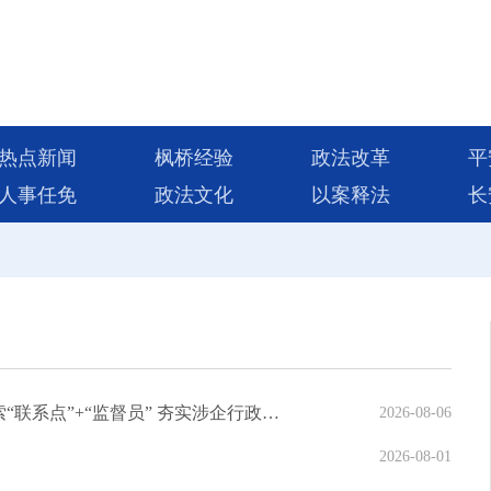
热点新闻
枫桥经验
政法改革
平
人事任免
政法文化
以案释法
长
执法现场多了一双“眼睛”！河北邢台平乡探索“联系点”+“监督员” 夯实涉企行政执法监督群众基础
2026-08-06
2026-08-01