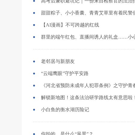
高考后兼职避坑记｜一份来自检察官的法治
甜甜粽子、小小香囊、青青艾草里有着民警
【AI漫画】不可跨越的红线
群里的端午红包、直播间诱人的礼盒……小
老邻居与新朋友
“云端鹰眼”守护平安路
《河北省预防未成年人犯罪条例》之守护青春
解锁新地图！这条法治研学路线太有意思啦
小白鱼的衡水湖历险记
你拍的，是什么“风景”？