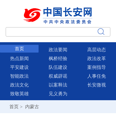
首页
政法要闻
高层动态
热点新闻
枫桥经验
政法改革
平安建设
队伍建设
案例指导
智能政法
权威辟谣
人事任免
政法文化
以案释法
长安微视
致敬英雄
见义勇为
首页
>
内蒙古