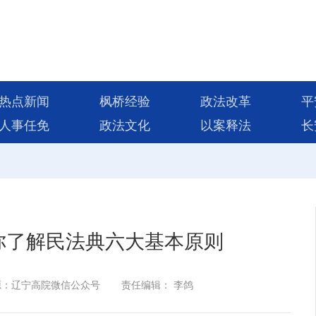
热点新闻
枫桥经验
政法改革
平
人事任免
政法文化
以案释法
长
你了解民法典六大基本原则
源：辽宁高院微信公众号
责任编辑： 李鸽