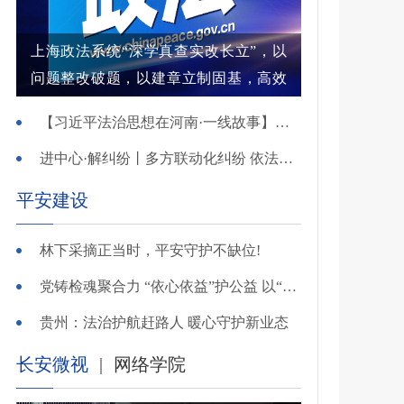
上海政法系统“深学真查实改长立”，以
问题整改破题，以建章立制固基，高效
解纷结案增强群众获得感
【习近平法治思想在河南·一线故事】河南省新乡市红旗区：高能效治理的“洪门密码”
进中心·解纠纷丨多方联动化纠纷 依法调解护农耕
平安建设
林下采摘正当时，平安守护不缺位!
党铸检魂聚合力 “依心依益”护公益 以“四融”路径引领多元共治
贵州：法治护航赶路人 暖心守护新业态
长安微视
|
网络学院