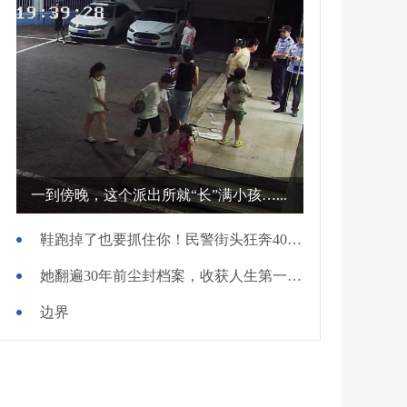
一到傍晚，这个派出所就“长”满小孩…...
鞋跑掉了也要抓住你！民警街头狂奔400米擒贼
她翻遍30年前尘封档案，收获人生第一面锦旗
边界