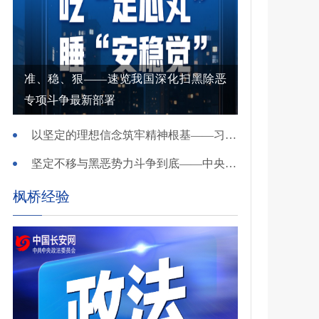
准、稳、狠——速览我国深化扫黑除恶
专项斗争最新部署
以坚定的理想信念筑牢精神根基——习近平党建思想理论品格系列述评之一
坚定不移与黑恶势力斗争到底——中央政法委负责同志就开展深化扫黑除恶专项斗争有关问题答记者问
枫桥经验