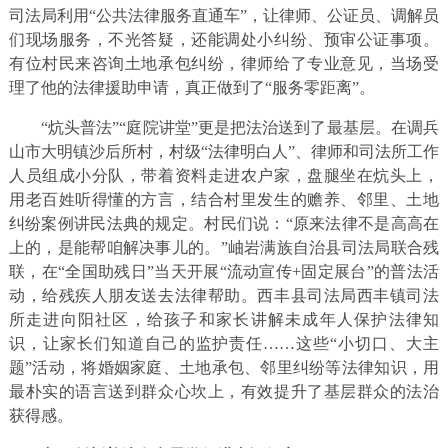
司法局利用“公共法律服务直通车”，让律师、公证员、调解员
们现场服务，不光答疑，还能调处小纠纷、预审公证事项。
有位村民来咨询土地承包纠纷，律师给了专业意见，当场受
理了他的法律援助申请，真正做到了“服务零距离”。​
“炕头普法”“庭院讲堂”更是把法治送到了最基层。在调兵
山市大明镇沙后所村，村级“法律明白人”、律师和司法所工作
人员组成小分队，带着资料走进农户家，盘腿坐在炕头上，
用老百姓听得懂的方言，结合村里发生的赡养、邻里、土地
纠纷案例讲民法典的规定。村民们说：“原来法律不是高高在
上的，是能帮咱解决事儿的。”岫岩满族自治县司法局联合残
联，在“全国助残日”当天开展“流动宣传+固定展台”的普法活
动，给残疾人朋友送去法律帮助。西丰县司法局西丰镇司法
所走进向阳社区，给孩子和家长讲解未成年人保护法律知
识，让家长们知道自己的监护责任……这些“小切口、大主
题”活动，将婚姻家庭、土地承包、邻里纠纷等法律知识，用
最朴实的语言送到群众心坎上，有效提升了基层群众的法治
获得感。