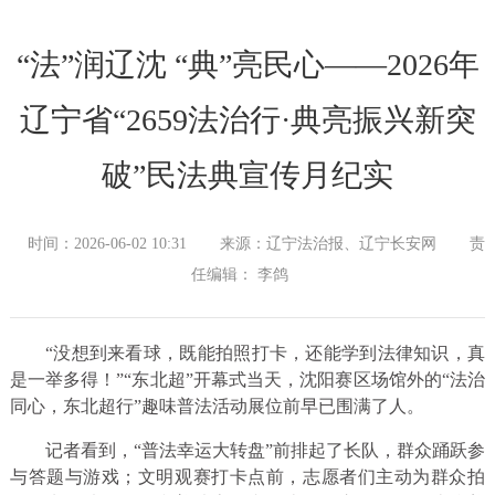
“法”润辽沈 “典”亮民心——2026年
辽宁省“2659法治行·典亮振兴新突
破”民法典宣传月纪实
时间：2026-06-02 10:31
来源：辽宁法治报、辽宁长安网
责
任编辑： 李鸽
“没想到来看球，既能拍照打卡，还能学到法律知识，真
是一举多得！”“东北超”开幕式当天，沈阳赛区场馆外的“法治
同心，东北超行”趣味普法活动展位前早已围满了人。
记者看到，“普法幸运大转盘”前排起了长队，群众踊跃参
与答题与游戏；文明观赛打卡点前，志愿者们主动为群众拍