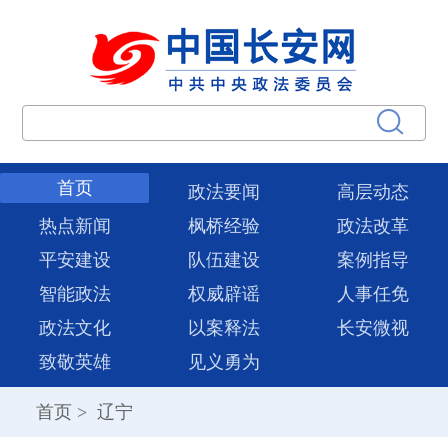
首页
政法要闻
高层动态
热点新闻
枫桥经验
政法改革
平安建设
队伍建设
案例指导
智能政法
权威辟谣
人事任免
政法文化
以案释法
长安微视
致敬英雄
见义勇为
首页
>
辽宁