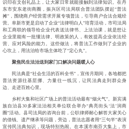
识印在文创礼品上，让大家日常就能接触到法律知识。在丹
东市安东老街商圈，振兴区司法局联合普法团队摆起“普法
摊”，围绕商户经营需求开展专项普法，引导商户合法合规经
营。阜新市更是启动了企业“法律明白人”培育活动，市司法局
和工商联的领导给企业代表送法律书、上法治课，就是想让
企业里能有一批懂法律、明政策的人，有效提高企业依法经
营、应对风险的能力。这些做法，将普法工作做到了企业的
心坎上，用法治给市场主体吃了“定心丸”。
聚焦民生法治送到家门口解决问题暖人心
民法典是“社会生活的百科全书”，宣传月期间，各地都把
普法资源往基层挪、力量往一线沉，让民法典走到群众身
边、走进百姓心里。
乡村大集和社区广场上的普法活动最有“烟火气”。新宾满
族自治县30多家法治相关单位联合举办“典亮街头‘法’润商
圈”活动。县司法局的咨询台前，公职律师耐心解答大家关心
的借钱、遗产继承等问题，旁边，普法志愿者用“三句半”表演
宣传民法典知识，现场特别热闹。在本溪市南芬大集上，市