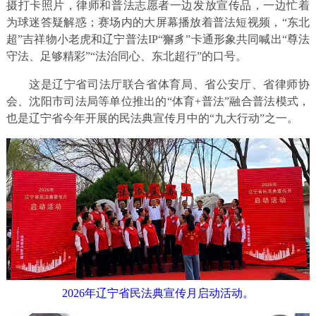
摄打卡照片，律师和普法志愿者一边发放宣传品，一边忙着
为球迷答疑解惑；赛场内的大屏幕播放着普法短视频，“东北
超”吉祥物小老虎和辽宁普法IP“獬豸”卡通形象共同喊出“尊法
守法、足够精彩”“法治同心、东北超行”的口号。
这是辽宁省司法厅联合省体育局、省公安厅、省律师协
会、沈阳市司法局等单位推出的“体育+普法”融合普法模式，
也是辽宁省今年开展的民法典宣传月中的“九大行动”之一。
2026年辽宁省民法典宣传月启动活动。