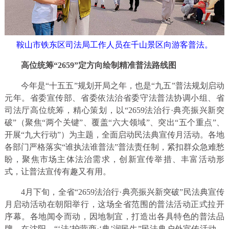
鞍山市铁东区司法局工作人员在千山景区向游客普法。
高位统筹“2659”定方向绘制精准普法路线图
今年是“十五五”规划开局之年，也是“九五”普法规划启动
元年。省委宣传部、省委依法治省委守法普法协调小组、省
司法厅高位统筹，精心策划，以“2659法治行·典亮振兴新突
破”（聚焦“两个关键”、覆盖“六大领域”、突出“五个重点”、
开展“九大行动”）为主题，全面启动民法典宣传月活动。各地
各部门严格落实“谁执法谁普法”普法责任制，紧扣群众急难愁
盼，聚焦市场主体法治需求，创新宣传举措、丰富活动形
式，让普法宣传有趣又有用。
4月下旬，全省“2659法治行·典亮振兴新突破”民法典宣传
月启动活动在朝阳举行，这场全省范围的普法活动正式拉开
序幕。各地闻令而动，因地制宜，打造出各具特色的普法品
牌。在沈阳，“‘法’护营商·‘典’润民生”民法典户外宣传活动，