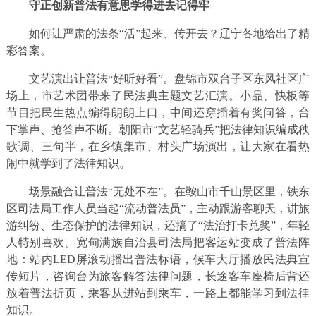
守正创新普法有意思学得进去记得牢
如何让严肃的法条“活”起来、传开去？辽宁各地给出了精
彩答案。
文艺演出让普法“好听好看”。盘锦市双台子区东风社区广
场上，市艺术团带来了民法典主题文艺汇演。小品、快板等
节目把民生热点编得朗朗上口，中间还穿插着有奖问答，台
下掌声、抢答声不断。朝阳市“文艺轻骑兵”把法律知识编成秧
歌调、三句半，在乡镇集市、村头广场演出，让大家在看热
闹中就学到了法律知识。​
场景融合让普法“无处不在”。在鞍山市千山景区里，铁东
区司法局工作人员当起“流动普法员”，主动跟游客聊天，讲旅
游纠纷、生态保护的法律知识，还搞了“法治打卡兑奖”，年轻
人特别喜欢。宽甸满族自治县司法局把客运站变成了普法阵
地：站内LED屏滚动播出普法标语，候车大厅播放民法典宣
传短片，咨询台为旅客解答法律问题，长途客车座椅后背还
放着普法折页，乘客从进站到乘车，一路上都能学习到法律
知识。