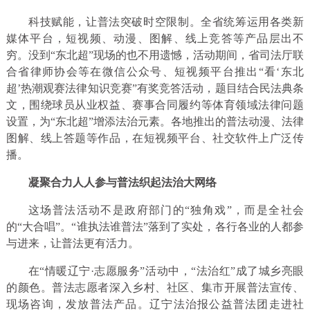
科技赋能，让普法突破时空限制。全省统筹运用各类新
媒体平台，短视频、动漫、图解、线上竞答等产品层出不
穷。没到“东北超”现场的也不用遗憾，活动期间，省司法厅联
合省律师协会等在微信公众号、短视频平台推出“看‘东北
超’热潮观赛法律知识竞赛”有奖竞答活动，题目结合民法典条
文，围绕球员从业权益、赛事合同履约等体育领域法律问题
设置，为“东北超”增添法治元素。各地推出的普法动漫、法律
图解、线上答题等作品，在短视频平台、社交软件上广泛传
播。
凝聚合力人人参与普法织起法治大网络
这场普法活动不是政府部门的“独角戏”，而是全社会
的“大合唱”。“谁执法谁普法”落到了实处，各行各业的人都参
与进来，让普法更有活力。​
在“情暖辽宁·志愿服务”活动中，“法治红”成了城乡亮眼
的颜色。普法志愿者深入乡村、社区、集市开展普法宣传、
现场咨询，发放普法产品。辽宁法治报公益普法团走进社