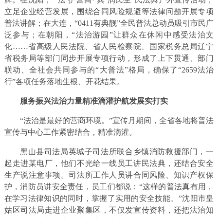
立足企业经营发展，围绕合同风险规避等法律问题开展专项
普法讲解；在大连，“0411有典靓”全民普法总动员吸引市民广
泛参与；在朝阳，“法治游园”让群众在休闲中感受法治文
化……省高级人民法院、省人民检察院、国家税务总局辽宁
省税务局等部门同步开展专项行动，形成了上下贯通、部门
联动、全社会共同参与的“大普法”格局，确保了“2659法治
行”各项任务落地生根、开花结果。
服务振兴法治力量精准滴灌护航发展实打实
“法治是最好的营商环境。”宣传月期间，全省各地将普法
宣传与中心工作紧密结合，精准滴灌。
黑山县司法局英城子司法所联合乡镇消防救援部门，一
起走进某电厂，他们不光给一线员工讲民法典，还结合安全
生产说注意事项。司法所工作人员讲合同风险、知识产权保
护，消防员讲安全责任，员工们都说：“这样的普法真有用，
在学习法律知识的同时，掌握了实用的安全技能。”沈阳市皇
姑区司法局走进企业聚集区，不仅发宣传资料，还把法治知