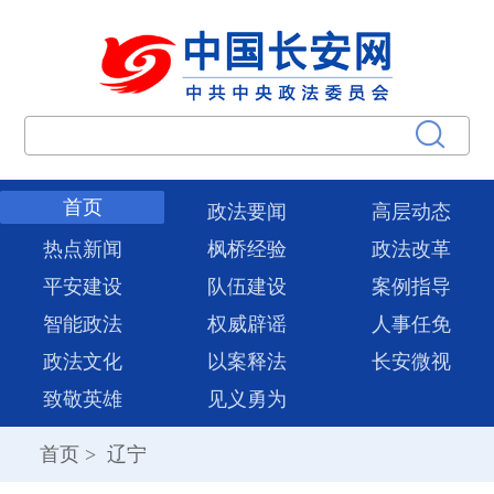
首页
政法要闻
高层动态
热点新闻
枫桥经验
政法改革
平安建设
队伍建设
案例指导
智能政法
权威辟谣
人事任免
政法文化
以案释法
长安微视
致敬英雄
见义勇为
首页
>
辽宁