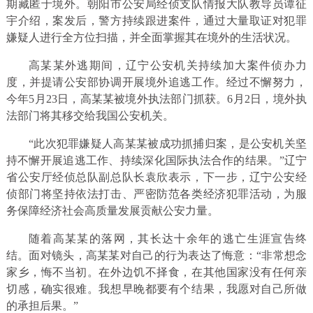
期藏匿于境外。朝阳市公安局经侦支队情报大队教导员谭征
宇介绍，案发后，警方持续跟进案件，通过大量取证对犯罪
嫌疑人进行全方位扫描，并全面掌握其在境外的生活状况。
高某某外逃期间，辽宁公安机关持续加大案件侦办力
度，并提请公安部协调开展境外追逃工作。经过不懈努力，
今年5月23日，高某某被境外执法部门抓获。6月2日，境外执
法部门将其移交给我国公安机关。
“此次犯罪嫌疑人高某某被成功抓捕归案，是公安机关坚
持不懈开展追逃工作、持续深化国际执法合作的结果。”辽宁
省公安厅经侦总队副总队长袁欣表示，下一步，辽宁公安经
侦部门将坚持依法打击、严密防范各类经济犯罪活动，为服
务保障经济社会高质量发展贡献公安力量。
随着高某某的落网，其长达十余年的逃亡生涯宣告终
结。面对镜头，高某某对自己的行为表达了悔意：“非常想念
家乡，悔不当初。在外边饥不择食，在其他国家没有任何亲
切感，确实很难。我想早晚都要有个结果，我愿对自己所做
的承担后果。”