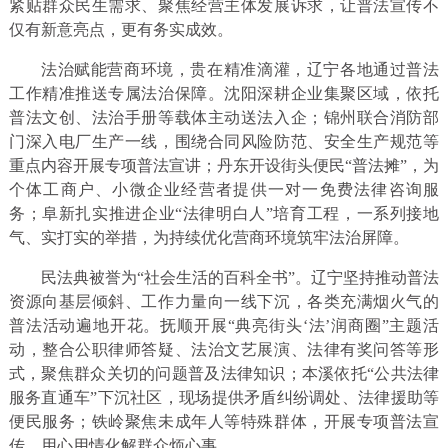
紧贴群众民生需求、聚焦经营主体发展诉求，让普法宣传不
仅有新意亮点，更有务实成效。
法治赋能营商环境，贵在精准滴灌，辽宁各地通过普法
工作精准推送专属法治保障。沈阳深耕企业集聚区域，依托
普法文创、法治手册等载体主动送法入企；锦州联合消防部
门深入电厂生产一线，围绕合同风险防范、安全生产规范等
重点内容开展专项普法宣讲；丹东开设街头便民“普法摊”，为
个体工商户、小微企业经营者提供一对一免费法律咨询服
务；阜新扎实推进企业“法律明白人”培育工程，一系列接地
气、实打实的举措，为持续优化营商环境筑牢法治屏障。
民法典被誉为“社会生活的百科全书”。辽宁坚持推动普法
资源向基层倾斜、工作力量向一线下沉，各类充满烟火气的
普法活动遍地开花。抚顺开展“典亮街头‘法’润商圈”主题活
动，整合公职律师答疑、法治文艺展演、法律有奖问答等形
式，聚焦群众关切的问题普及法律知识；本溪依托“公共法律
服务直通车”下沉社区，现场提供矛盾纠纷调处、法律援助等
便民服务；铁岭聚焦未成年人等特殊群体，开展专项普法宣
传，用心用情化解群众烦心事。