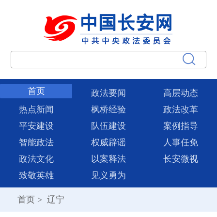
首页
政法要闻
高层动态
热点新闻
枫桥经验
政法改革
平安建设
队伍建设
案例指导
智能政法
权威辟谣
人事任免
政法文化
以案释法
长安微视
致敬英雄
见义勇为
首页
>
辽宁