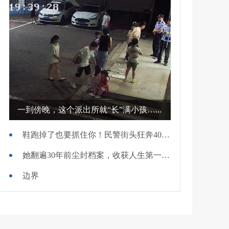
一到傍晚，这个派出所就“长”满小孩…...
鞋跑掉了也要抓住你！民警街头狂奔400米擒贼
她翻遍30年前尘封档案，收获人生第一面锦旗
边界