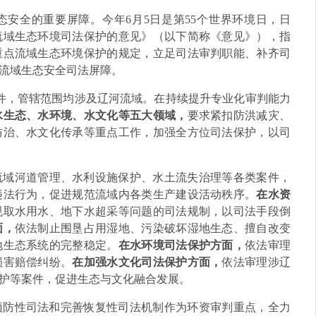
安全的重要屏障。今年6月5日是第55个世界环境日，日
流域生态环境司法保护的意见》（以下简称《意见》），指
重点流域生态环境保护的规定，立足司法审判职能、补齐司
流域生态安全司法屏障。
件，管辖范围均涉及辽河流域。在持续提升专业化审判能力
水生态、水环境、水文化等五大领域，
要求紧扣防洪减灾、
防治、水文化传承等重点工作，加强全方位司法保护，以司
流域河道管理、水利设施保护、水土流失治理等各类案件，
违法行为，促进规范流域内各类生产建设活动秩序。
在水资
规取水用水、地下水超采等问题的司法规制，以司法手段倒
面，
依法制止围垦占用湿地、污染破坏湿地生态、擅自改变
地生态系统的完整稳定。
在水环境司法保护方面，
依法审理
损害赔偿纠纷。
在加强水文化司法保护方面，
依法审理涉辽
护等案件，促进生态与文化融合发展。
预防性司法和完善恢复性司法机制作为环资审判重点，全力