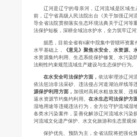
辽河是辽宁的母亲河，辽河流域是区域生态
前，辽宁省高级人民法院出台《关于加强辽河
导全省法院贯彻落实生态环境法典关于辽河等
法保护短板，深耕全域治水护水，全力筑牢辽河
据悉，目前全省有6家中院集中管辖环资案
水平基础上，
《意见》聚焦水安全、水资源、
水资源集约利用、生态系统保护修复、水污染
法刚性约束规范流域生产建设与生态保护行为。
在水安全司法保护方面，
依法审理涉辽河
依法惩治非法采砂、违法侵占河道湖泊岸线等
源保护利用方面，
加强对高耗水粗放发展、违
逼水资源节约集约利用。
在水生态司法保护方
湿地用途等违规违法行为，全方位守护流域湿
各类水污染案件，妥善化解涉辽河流域水污染
河流域文化遗产保护、水文化旅游和生态景观保
保护优先、预防为主，全省法院将把强化