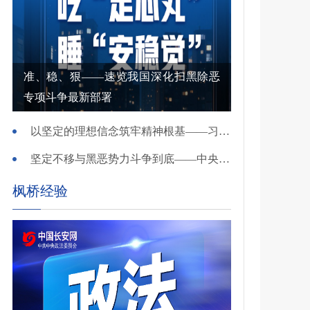
准、稳、狠——速览我国深化扫黑除恶
专项斗争最新部署
以坚定的理想信念筑牢精神根基——习近平党建思想理论品格系列述评之一
坚定不移与黑恶势力斗争到底——中央政法委负责同志就开展深化扫黑除恶专项斗争有关问题答记者问
枫桥经验