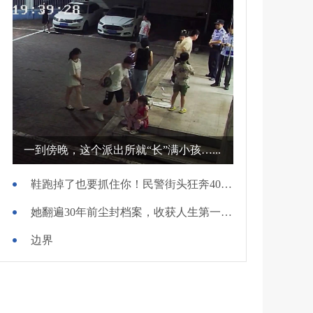
一到傍晚，这个派出所就“长”满小孩…...
鞋跑掉了也要抓住你！民警街头狂奔400米擒贼
她翻遍30年前尘封档案，收获人生第一面锦旗
边界