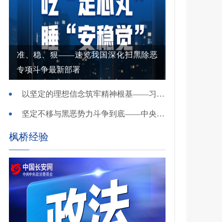
准、稳、狠——速览我国深化扫黑除恶
专项斗争最新部署
以坚定的理想信念筑牢精神根基——习近平党建思想理论品格系列述评之一
坚定不移与黑恶势力斗争到底——中央政法委负责同志就开展深化扫黑除恶专项斗争有关问题答记者问
枫桥经验