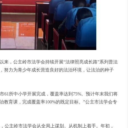
以来，公主岭市法学会持续开展“法律照亮成长路”系列普法
，努力为青少年成长营造良好的法治环境，让法治的种子
全市61所中小学开展完成，覆盖率达到75%。预计年末我们将
教育课，完成覆盖率100%的既定目标。”公主市法学会专
，公主岭市法学会从全局上谋划、从机制上着手。年初，