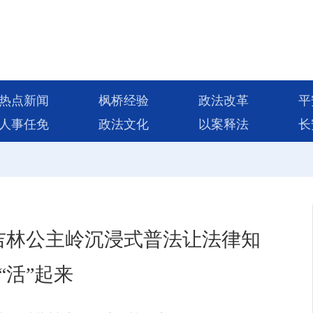
热点新闻
枫桥经验
政法改革
平
人事任免
政法文化
以案释法
长
吉林公主岭沉浸式普法让法律知
“活”起来