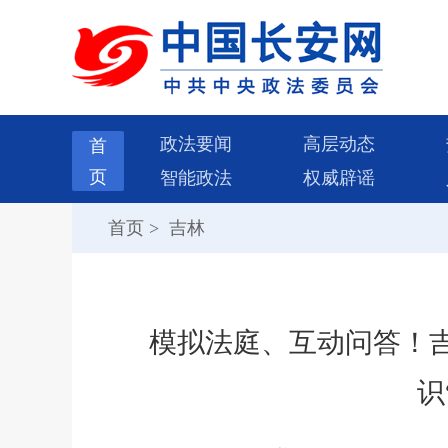
政法要闻
高层动态
首
页
智能政法
权威辟谣
首页
>
吉林
模拟法庭、互动问答！
识