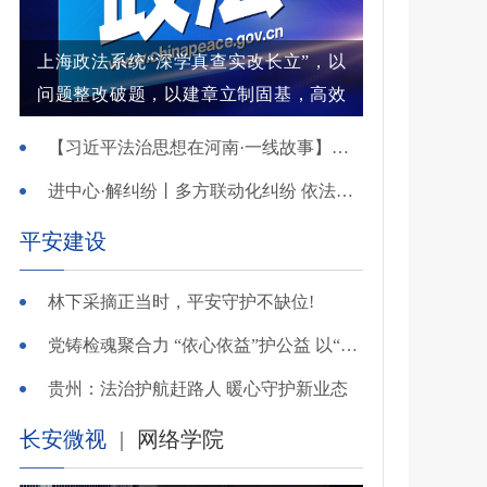
上海政法系统“深学真查实改长立”，以
问题整改破题，以建章立制固基，高效
解纷结案增强群众获得感
【习近平法治思想在河南·一线故事】河南省新乡市红旗区：高能效治理的“洪门密码”
进中心·解纠纷丨多方联动化纠纷 依法调解护农耕
平安建设
林下采摘正当时，平安守护不缺位!
党铸检魂聚合力 “依心依益”护公益 以“四融”路径引领多元共治
贵州：法治护航赶路人 暖心守护新业态
长安微视
|
网络学院