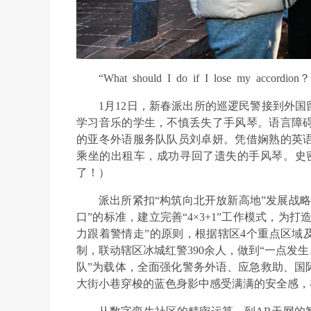
“What should I do if I lose my a
1月12日，新春派出所的巡逻民警接到外国
学习音乐的学生，不慎丢失了手风琴。语言障
的亚冬外语服务队队员刘卓妍。凭借娴熟的英
乘坐的出租车，成功寻回了遗失的手风琴。史密斯激动地说
了！）
派出所紧扣“构筑向北开放新高地”发展战
口”的标准，建立完善“4×3+1”工作模式，为
力跟着警情走”的原则，根据辖区4个重点区域及
制，联动辖区冰城红警390余人，做到“一点发
队”为载体，全面强化警务外语、应急救助、国
大街小巷穿梭的蓝色身影中感受满满的安全感，