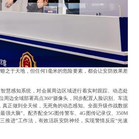
如蜉蝣之于天地，但任何1毫米的危险要素，都会让安防效果差
通过智慧感知系统，对会展周边区域进行着实时跟踪、动态处
位周边全域部署高点360°摄像头，同步配置人脸识别、车流
，真正做到全天候，无死角的动态感知。全面升级作战数据
最强大脑”。配齐配全5G图传警车、4G图传记录仪、350M
三推进”工作法，有效活跃安防神经，实现警情反应“光速