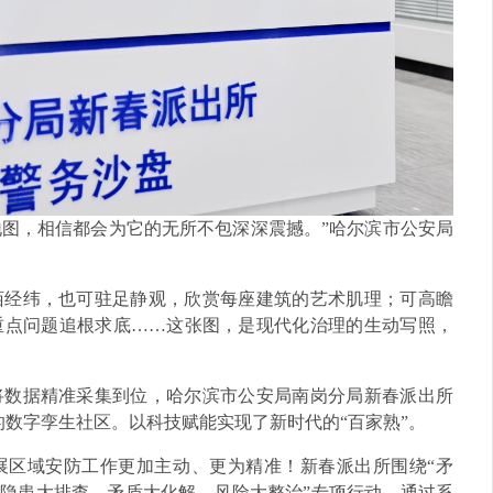
地图，相信都会为它的无所不包深深震撼。”哈尔滨市公安局
陌经纬，也可驻足静观，欣赏每座建筑的艺术肌理；可高瞻
重点问题追根求底……这张图，是现代化治理的生动写照，
将数据精准采集到位，哈尔滨市公安局南岗分局新春派出所
的数字孪生社区。以科技赋能实现了新时代的“百家熟”。
展区域安防工作更加主动、更为精准！新春派出所围绕“矛
“隐患大排查、矛盾大化解、风险大整治”专项行动，通过系