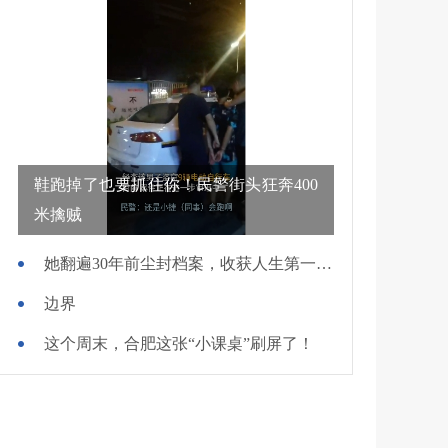
鞋跑掉了也要抓住你！民警街头狂奔400
米擒贼
她翻遍30年前尘封档案，收获人生第一面锦旗
边界
这个周末，合肥这张“小课桌”刷屏了！