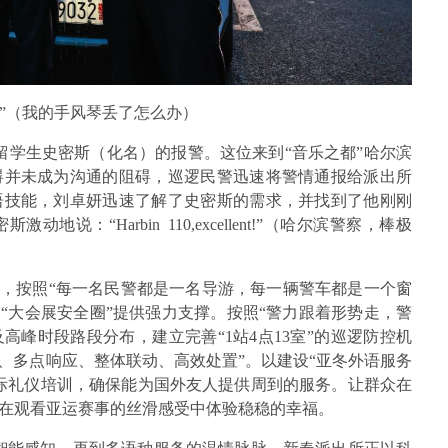
ccordion？”（我的手风琴丢了怎么办）
留学生史密斯（化名）的报警。这位来到“音乐之都”哈尔滨
碍并未成为沟通的阻碍，巡逻民警迅速将警情通报给派出所
语技能，刘卓妍迅速了解了史密斯的需求，并找到了他刚刚
：“Harbin 110,excellent!”（哈尔滨警察，棒极
略，按照“每一名民警都是一名导游，每一辆警车都是一个窗
打造“大会展安全圈”提供强力支撑。按照“警力跟着形势走，警
高峰时段路段分布，建立完善“1站4点13室”的巡逻防控机
生、多点响应、整体联动、高效处置”。以建设“亚冬外语服务
际礼仪培训，确保能为国外友人提供周到的服务。让群众在
在观看亚运赛事的丝滑感受中体验稳稳的幸福。