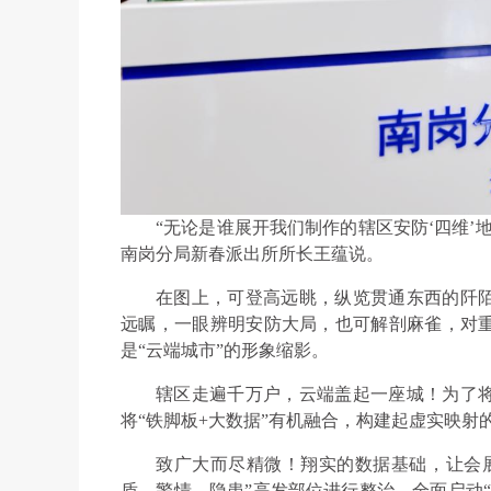
“无论是谁展开我们制作的辖区安防‘四维’
南岗分局新春派出所所长王蕴说。
在图上，可登高远眺，纵览贯通东西的阡
远瞩，一眼辨明安防大局，也可解剖麻雀，对
是“云端城市”的形象缩影。
辖区走遍千万户，云端盖起一座城！为了
将“铁脚板+大数据”有机融合，构建起虚实映射
致广大而尽精微！翔实的数据基础，让会
盾、警情、隐患”高发部位进行整治，全面启动