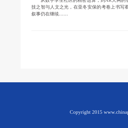
从数字孪生社区的精密运算，到AR天网的
技之智与人文之光，在亚冬安保的考卷上书写
叙事仍在继续……
Copyright 2015 www.chinap