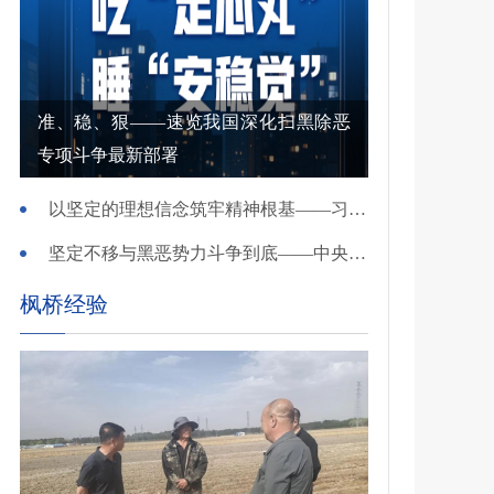
准、稳、狠——速览我国深化扫黑除恶
专项斗争最新部署
以坚定的理想信念筑牢精神根基——习近平党建思想理论品格系列述评之一
坚定不移与黑恶势力斗争到底——中央政法委负责同志就开展深化扫黑除恶专项斗争有关问题答记者问
枫桥经验