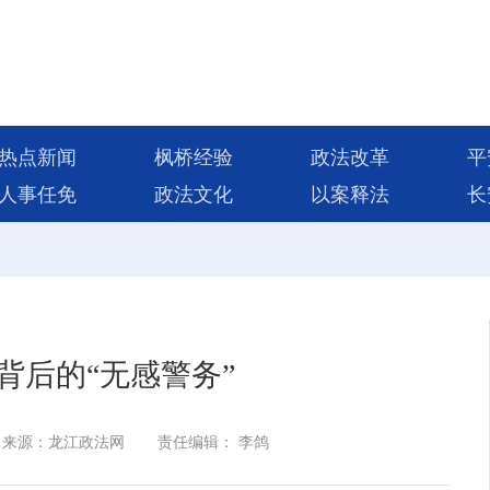
热点新闻
枫桥经验
政法改革
平
人事任免
政法文化
以案释法
长
”背后的“无感警务”
来源：龙江政法网
责任编辑： 李鸽