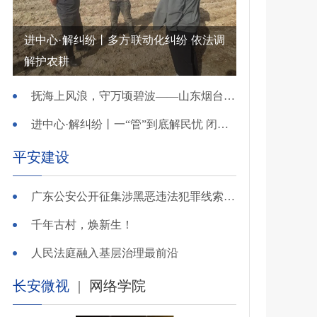
进中心·解纠纷丨多方联动化纠纷 依法调
解护农耕
抚海上风浪，守万顷碧波——山东烟台把矛盾化解在微澜未起时
进中心·解纠纷丨一“管”到底解民忧 闭环调处化纠纷
平安建设
广东公安公开征集涉黑恶违法犯罪线索，26个举报电话公布
千年古村，焕新生！
人民法庭融入基层治理最前沿
长安微视
|
网络学院