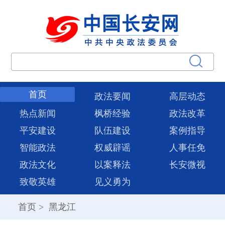
首页
政法要闻
高层动态
热点新闻
枫桥经验
政法改革
平安建设
队伍建设
案例指导
智能政法
权威辟谣
人事任免
政法文化
以案释法
长安微视
致敬英雄
见义勇为
首页
>
黑龙江