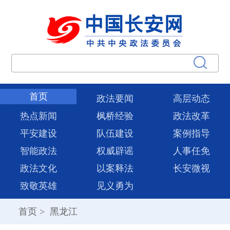
首页
政法要闻
高层动态
热点新闻
枫桥经验
政法改革
平安建设
队伍建设
案例指导
智能政法
权威辟谣
人事任免
政法文化
以案释法
长安微视
致敬英雄
见义勇为
首页
>
黑龙江