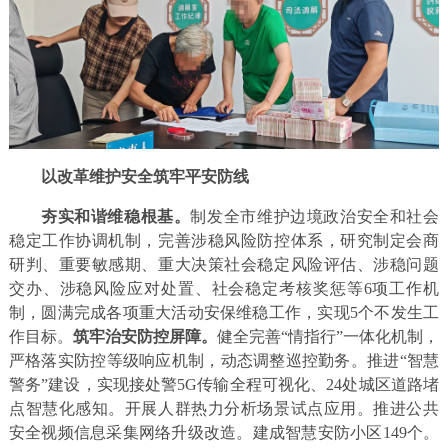
以改革维护安全筑牢平安防线
夯实和谐维稳根基。
制发全市维护边境政治安全和社会
稳定工作协调机制，完善涉稳风险防控体系，研究制定会商
研判、重要敏感期、重大决策社会稳定风险评估、涉稳问题
交办、涉稳风险应对处置、社会稳定考核奖惩等6项工作机
制，圆满完成各项重大活动安保维稳工作，实现5个不发生工
作目标。
筑牢治安防控屏障。
健全完善“情指行”一体化机制，
严格落实防控等级响应机制，动态调整巡控勤务。推进“智慧
警务”建设，实现接处警5G传输全程可视化、24处城区道路堵
点智慧化感知。开展人群热力分析场景试点应用。推进公共
安全视频信息采集网络升级改造。建成智慧安防小区149个。