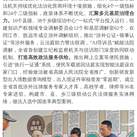
法机关持续优化法治化营商环境十项措施，细化4个一级指标
和24个二级指标，政策体系不断优化。
汇聚多元基层治理合
力。
10个县级、38个乡级综治中心“一站式”平台投入运行，组
建知识产权领域专业调解委员会12个和基层调解室62个，在
同江市、抚远市成立涉外调解组织，推出“涉外公证+领事认
证”等涉外服务，云法庭助力警法联调，“AI导诉员”赋能法院
调解，全省首创建立纪检监察机关与信访部门深度协同联动
机制。
打造高效政法服务供给。
推出网上立案等便民措施，
引进“执行一证通”系统，便民车载巡回法庭实现智能法庭设在
家门口，经验做法被省高级人民法院全省推广。创新研发新
型出入境数据查询模型，出入境证件审核签发“零超期”。成立
全省首批涉外法律服务专家人才库，高校学者、律师等36名
专家进驻。构建市、县、乡三级联动公共法律服务实体网
络，做法入选中国改革典型案例。