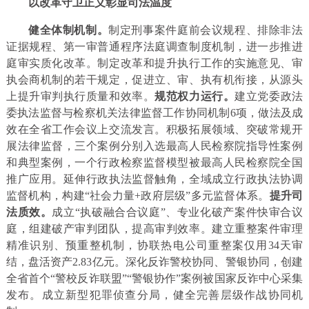
以改革守卫正义彰显司法温度
健全体制机制。
制定刑事案件庭前会议规程、排除非法
证据规程、第一审普通程序法庭调查制度机制，进一步推进
庭审实质化改革。制定改革和提升执行工作的实施意见、审
执会商机制的若干规定，促进立、审、执有机衔接，从源头
上提升审判执行质量和效率。
规范权力运行。
建立党委政法
委执法监督与检察机关法律监督工作协同机制6项，做法及成
效在全省工作会议上交流发言。积极拓展领域、突破常规开
展法律监督，三个案例分别入选最高人民检察院指导性案例
和典型案例，一个行政检察监督模型被最高人民检察院全国
推广应用。延伸行政执法监督触角，全域成立行政执法协调
监督机构，构建“社会力量+政府层级”多元监督体系。
提升司
法质效。
成立“执破融合合议庭”、专业化破产案件快审合议
庭，组建破产审判团队，提高审判效率。建立重整案件审理
精准识别、预重整机制，协联热电公司重整案仅用34天审
结，盘活资产2.83亿元。深化反诈警校协同、警银协同，创建
全省首个“警校反诈联盟”“警银协作”案例被国家反诈中心采集
发布。成立新型犯罪侦查分局，健全完善层级作战协同机