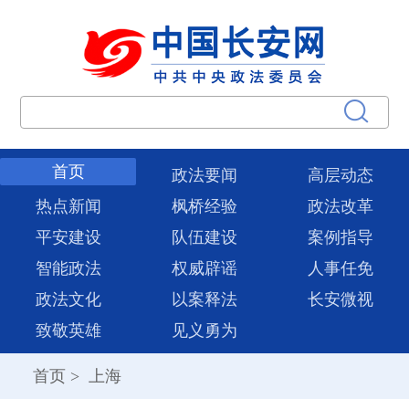
首页
政法要闻
高层动态
热点新闻
枫桥经验
政法改革
平安建设
队伍建设
案例指导
智能政法
权威辟谣
人事任免
政法文化
以案释法
长安微视
致敬英雄
见义勇为
首页
>
上海