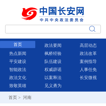
首页
政法要闻
高层动态
热点新闻
枫桥经验
政法改革
平安建设
队伍建设
案例指导
智能政法
权威辟谣
人事任免
政法文化
以案释法
长安微视
致敬英雄
见义勇为
首页
>
河南