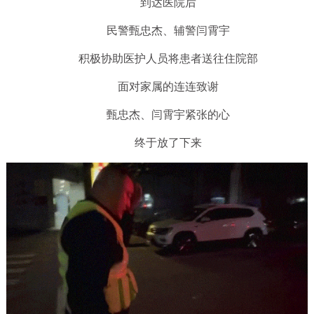
到达医院后
民警甄忠杰、辅警闫霄宇
积极协助医护人员将患者送往住院部
面对家属的连连致谢
甄忠杰、闫霄宇紧张的心
终于放了下来