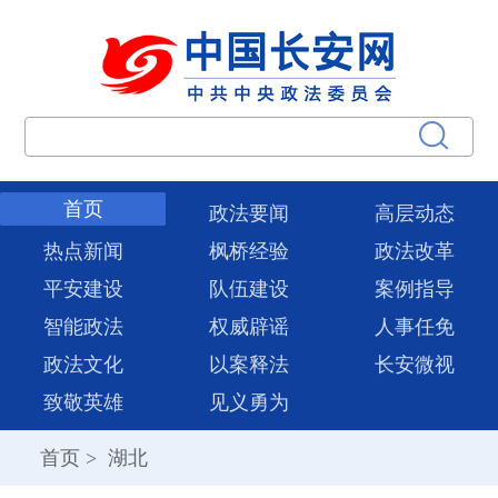
首页
政法要闻
高层动态
热点新闻
枫桥经验
政法改革
平安建设
队伍建设
案例指导
智能政法
权威辟谣
人事任免
政法文化
以案释法
长安微视
致敬英雄
见义勇为
首页
>
湖北