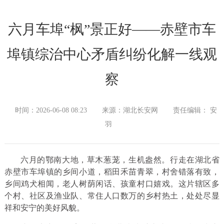
六月车埠“枫”景正好——赤壁市车
埠镇综治中心矛盾纠纷化解一线观
察
时间：2026-06-08 08:23
来源：湖北长安网
责任编辑： 安
羽
六月的鄂南大地，草木葱茏，生机盎然。行走在湖北省
赤壁市车埠镇的乡间小道，稻田禾苗青翠，村舍错落有致，
乡间鸡犬相闻，老人树荫闲话、孩童村口嬉戏。这片辖区多
个村、社区及渔业队、常住人口数万的乡村热土，处处尽显
祥和安宁的美好风貌。