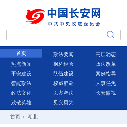
首页
政法要闻
高层动态
热点新闻
枫桥经验
政法改革
平安建设
队伍建设
案例指导
智能政法
权威辟谣
人事任免
政法文化
以案释法
长安微视
致敬英雄
见义勇为
首页
>
湖北