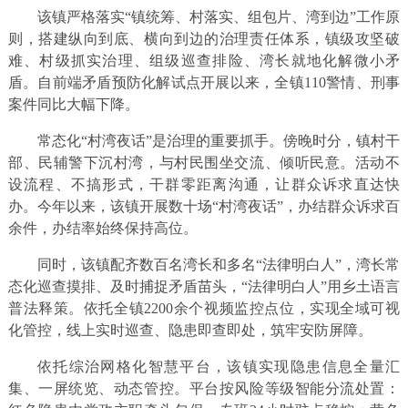
该镇严格落实“镇统筹、村落实、组包片、湾到边”工作原
则，搭建纵向到底、横向到边的治理责任体系，镇级攻坚破
难、村级抓实治理、组级巡查排险、湾长就地化解微小矛
盾。自前端矛盾预防化解试点开展以来，全镇110警情、刑事
案件同比大幅下降。
常态化“村湾夜话”是治理的重要抓手。傍晚时分，镇村干
部、民辅警下沉村湾，与村民围坐交流、倾听民意。活动不
设流程、不搞形式，干群零距离沟通，让群众诉求直达快
办。今年以来，该镇开展数十场“村湾夜话”，办结群众诉求百
余件，办结率始终保持高位。
同时，该镇配齐数百名湾长和多名“法律明白人”，湾长常
态化巡查摸排、及时捕捉矛盾苗头，“法律明白人”用乡土语言
普法释策。依托全镇2200余个视频监控点位，实现全域可视
化管控，线上实时巡查、隐患即查即处，筑牢安防屏障。
依托综治网格化智慧平台，该镇实现隐患信息全量汇
集、一屏统览、动态管控。平台按风险等级智能分流处置：