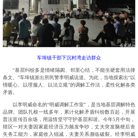
车埠镇干部下沉村湾走访群众
“基层纠纷多是情绪隔阂、邻里心结，不能生硬套用法律
条文。”车埠镇派出所民警李明威说道。为此，当地摸索出“以
情暖心、以理服人、以法立规”的调解工作法，柔性化解各类
矛盾。
以李明威命名的“明威调解工作室”，是当地基层调解特色
品牌。团队扎根一线多年，累计化解矛盾纠纷数百起，开展
普法宣传百余场，用温情坚守守护基层和谐。今年5月中旬，
辖区一对夫妻因家庭经济压力频发争吵，丈夫突发脑梗后丧
失务工能力，家庭收入锐减，夫妻关系濒临破裂。经李明威