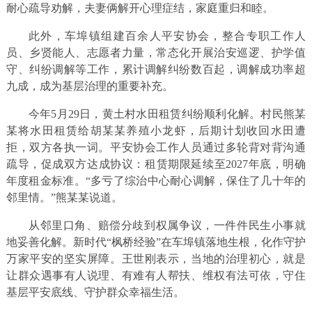
耐心疏导劝解，夫妻俩解开心理症结，家庭重归和睦。
此外，车埠镇组建百余人平安协会，整合专职工作人
员、乡贤能人、志愿者力量，常态化开展治安巡逻、护学值
守、纠纷调解等工作，累计调解纠纷数百起，调解成功率超
九成，成为基层治理的重要补充。
今年5月29日，黄土村水田租赁纠纷顺利化解。村民熊某
某将水田租赁给胡某某养殖小龙虾，后期计划收回水田遭
拒，双方各执一词。平安协会工作人员通过多轮背对背沟通
疏导，促成双方达成协议：租赁期限延续至2027年底，明确
年度租金标准。“多亏了综治中心耐心调解，保住了几十年的
邻里情。”熊某某说道。
从邻里口角、赔偿分歧到权属争议，一件件民生小事就
地妥善化解。新时代“枫桥经验”在车埠镇落地生根，化作守护
万家平安的坚实屏障。王世刚表示，当地的治理初心，就是
让群众遇事有人说理、有难有人帮扶、维权有法可依，守住
基层平安底线、守护群众幸福生活。