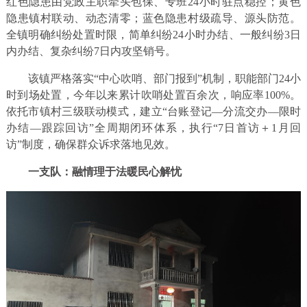
红色隐患由党政主职牵头包保、专班24小时驻点稳控；黄色
隐患镇村联动、动态清零；蓝色隐患村级疏导、源头防范。
全镇明确纠纷处置时限，简单纠纷24小时办结、一般纠纷3日
内办结、复杂纠纷7日内攻坚销号。
该镇严格落实“中心吹哨、部门报到”机制，职能部门24小
时到场处置，今年以来累计吹哨处置百余次，响应率100%。
依托市镇村三级联动模式，建立“台账登记—分流交办—限时
办结—跟踪回访”全周期闭环体系，执行“7日首访＋1月回
访”制度，确保群众诉求落地见效。
一支队：融情理于法暖民心解忧