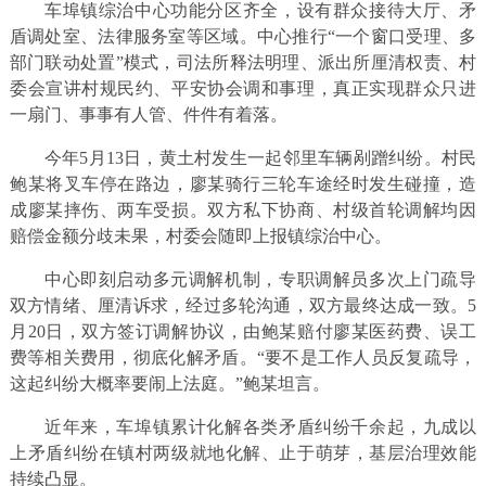
车埠镇综治中心功能分区齐全，设有群众接待大厅、矛
盾调处室、法律服务室等区域。中心推行“一个窗口受理、多
部门联动处置”模式，司法所释法明理、派出所厘清权责、村
委会宣讲村规民约、平安协会调和事理，真正实现群众只进
一扇门、事事有人管、件件有着落。
今年5月13日，黄土村发生一起邻里车辆剐蹭纠纷。村民
鲍某将叉车停在路边，廖某骑行三轮车途经时发生碰撞，造
成廖某摔伤、两车受损。双方私下协商、村级首轮调解均因
赔偿金额分歧未果，村委会随即上报镇综治中心。
中心即刻启动多元调解机制，专职调解员多次上门疏导
双方情绪、厘清诉求，经过多轮沟通，双方最终达成一致。5
月20日，双方签订调解协议，由鲍某赔付廖某医药费、误工
费等相关费用，彻底化解矛盾。“要不是工作人员反复疏导，
这起纠纷大概率要闹上法庭。”鲍某坦言。
近年来，车埠镇累计化解各类矛盾纠纷千余起，九成以
上矛盾纠纷在镇村两级就地化解、止于萌芽，基层治理效能
持续凸显。