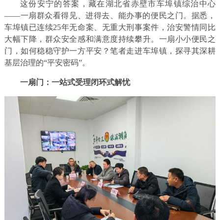
这份安宁的答案，藏在湖北省赤壁市车埠镇综治中心
——一扇群众看得见、进得去、能办事的便民之门。据悉，
车埠镇已连续25年无命案、无重大刑事案件，治安警情同比
大幅下降，群众安全感和满意度持续攀升。一扇小小便民之
门，如何稳稳守护一方平安？笔者走进车埠镇，探寻其深耕
基层治理的“平安密码”。
一扇门：一站式受理闭环式解忧