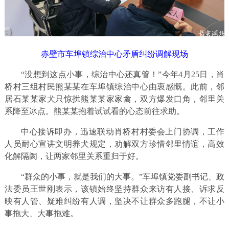
赤壁市车埠镇综治中心矛盾纠纷调解现场
“没想到这点小事，综治中心还真管！”今年4月25日，肖
桥村三组村民熊某某在车埠镇综治中心由衷感慨。此前，邻
居石某某家犬只惊扰熊某某家家禽，双方爆发口角，邻里关
系降至冰点。熊某某抱着试试看的心态前往求助。
中心接诉即办，迅速联动肖桥村村委会上门协调，工作
人员耐心宣讲文明养犬规定，劝解双方珍惜邻里情谊，高效
化解隔阂，让两家邻里关系重归于好。
“群众的小事，就是我们的大事。”车埠镇党委副书记、政
法委员王世刚表示，该镇始终坚持群众来访有人接、诉求反
映有人管、疑难纠纷有人调，坚决不让群众多跑腿，不让小
事拖大、大事拖难。