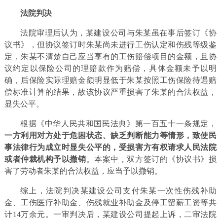
法院判决
法院审理后认为，某建设公司与朱某虽在事后签订《协
议书》，但协议签订时朱某尚未进行工伤认定和伤残等级鉴
定，朱某不清楚自己应当享有的工伤赔偿项目的金额，且协
议约定以保险公司的理赔款作为赔偿，具体金额未予以明
确，后保险实际理赔金额明显低于朱某按照工伤保险待遇赔
偿标准计算的结果，故该协议严重损害了朱某的合法权益，
显失公平。
根据《中华人民共和国民法典》第一百五十一条规定，
一方利用对方处于危困状态、缺乏判断能力等情形，致使民
事法律行为成立时显失公平的，受损害方有权请求人民法院
或者仲裁机构予以撤销
。本案中，双方签订的《协议书》损
害了劳动者朱某的合法权益，应当予以撤销。
综上，法院判决某建设公司支付朱某一次性伤残补助
金、工伤医疗补助金、伤残就业补助金及停工留薪工资等共
计14万余元。一审判决后，某建设公司提起上诉，二审法院