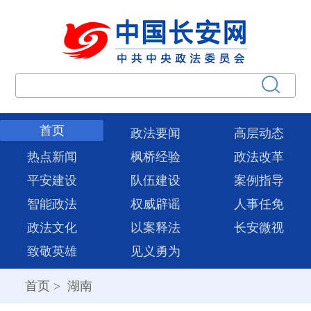
首页
政法要闻
高层动态
热点新闻
枫桥经验
政法改革
平安建设
队伍建设
案例指导
智能政法
权威辟谣
人事任免
政法文化
以案释法
长安微视
致敬英雄
见义勇为
首页
>
湖南