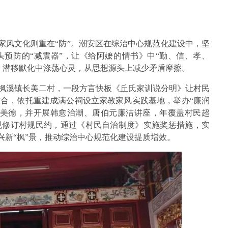
而家风文化则重在“防”。潮安区在综治中心规范化建设中，坚
预防的“减震器”，让《给阿嬷的情书》中“勤、信、孝、
，潜移默化中涤荡心灵，从思想源头上减少矛盾摩擦。
在枫溪镇长美二村，一段方言快板《丘氏家训说分明》让村民
合，依托重建成满公祠设立家教家风实践基地，举办“廉润
孝美德，并开展韩愈治潮、唐伯元廉洁讲座，年覆盖村民超
法规修订村规民约，通过《村民自治制度》实施奖惩措施，实
振兴新“枫”景，推动综治中心规范化建设提质增效。