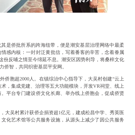
尤其是侨批所系的跨海纽带，便是潮安基层治理网络中最柔
的情感内核：一封封泛黄批信，写着番客的辛苦，念着眷属
，这份反哺之情至今绵延不息。潮安区因势利导，将桑梓文化
力侨智，共同织密基层平安网。
外侨胞超2000人。在镇综治中心指导下，大吴村创建“云上
技术，集成党建、治理等五大功能模块，开发VR祠堂、线上
与。平台专门建设侨文化长廊、举办线上侨胞会，促成侨贤
，大吴村累计获侨企捐资超1亿元，建成松昌中学、秀英医
、文化艺术馆等公共服务设施，从源头上减少了因公共服务