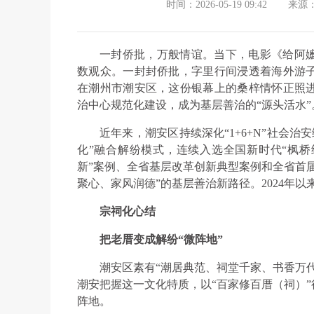
时间：2026-05-19 09:42
来源
一封侨批，万般情谊。当下，电影《给阿
数观众。一封封侨批，字里行间浸透着海外游
在潮州市潮安区，这份银幕上的桑梓情怀正照
治中心规范化建设，成为基层善治的“源头活水”
近年来，潮安区持续深化“1+6+N”社会
化”融合解纷模式，连续入选全国新时代“枫桥
新”案例、全省基层改革创新典型案例和全省首
聚心、家风润德”的基层善治新路径。2024年以
宗祠化心结
把老厝变成解纷“微阵地”
潮安区素有“潮居典范、祠堂千家、书香万
潮安把握这一文化特质，以“百家修百厝（祠）
阵地。