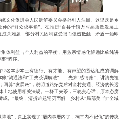
传统文化促进会人民调解委员会格外引人注目。这里既是乡
延伸的“群众议事角”。在推进“百县千镇万村高质量发展工
一度成为难题，部分村民因利益受损而强烈抵触，矛盾一触即
村集体利益与个人利益的平衡，用族亲情感化解远比单纯讲
事”程序。
22名本乡本土有德行、有才能、有声望的贤达组成的调解
账”沟通法和“工夫茶调解法”——先算“感情账”，讲清先祖
；再算“发展账”，说明道路拓宽后对全村交通、经济的长远
集体土地使用相关法规。一杯工夫茶，三轮交心话，原本态度
成。”最终，清拆难题迎刃而解，乡村从“局部美”向“全域
阵地”，真正实现了“厝内事厝内了，祠堂内不记仇”的传统