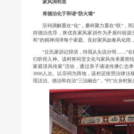
家风润邻里
将德治化于和谐“防火墙”
宗祠调解重在“化”，桑梓聚力重在“联”，
持德治先导，将优良家风家训作为矛盾纠纷源头
和”的精神润泽每个家庭。良好家风如春风化雨
“丘氏家训记得清，待我从头说分明……”
们听得入神。该村将祠堂文化与家风传承紧密结
家庭清风传家”活动，通过亲子诵读传播仁忠
3000人次。以宗祠为阵地，该村还按照法律
现法治、德治和自治“三治融合”，“约”出乡村