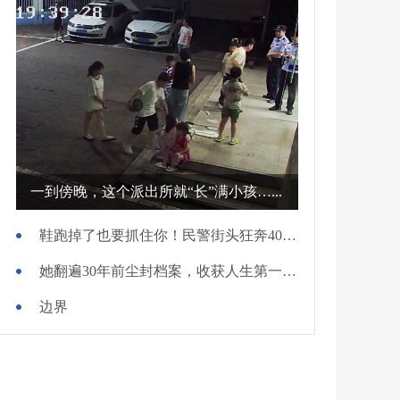
一到傍晚，这个派出所就“长”满小孩…...
鞋跑掉了也要抓住你！民警街头狂奔400米擒贼
她翻遍30年前尘封档案，收获人生第一面锦旗
边界