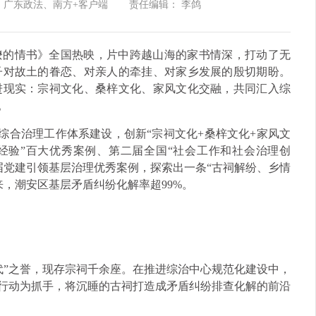
：广东政法、南方+客户端
责任编辑： 李鸽
嬷的情书》全国热映，片中跨越山海的家书情深，打动了无
子对故土的眷恋、对亲人的牵挂、对家乡发展的殷切期盼。
进现实：宗祠文化、桑梓文化、家风文化交融，共同汇入综
。
治安综合治理工作体系建设，创新“宗祠文化+桑梓文化+家风文
经验”百大优秀案例、第二届全国“社会工作和社会治理创
届党建引领基层治理优秀案例，探索出一条“古祠解纷、乡情
来，潮安区基层矛盾纠纷化解率超99%。
代”之誉，现存宗祠千余座。在推进综治中心规范化建设中，
”行动为抓手，将沉睡的古祠打造成矛盾纠纷排查化解的前沿