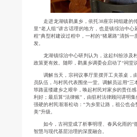
走进龙湖镇鹳巢乡，依托38座宗祠组建的
里“老人组”讲古话理的地方，也是镇综治中心
程”典型村建设过程中，一村的“猪屠路”清拆
发。
龙湖镇综治中心研判认为，这起纠纷涉及
政策更有效。随即，鹳巢乡调委会启动了“祠堂说
调解当天，宗祠议事厅里摆开工夫茶桌，由
员队伍，与村民代表围坐一堂。调解员运用“三本
筚路蓝缕建乡之艰辛，唤起村民对家乡的责任感
利好；最后算“法律账”，由驻村法律顾问讲明
强硬的村民渐渐松动：“为乡里让路，祖公也会赞
美”升级。
如今，古祠堂成了析事明理、春风化雨的“微
智慧与现代基层治理的深度融合。