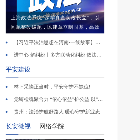
上海政法系统“深学真查实改长立”，以
问题整改破题，以建章立制固基，高效
解纷结案增强群众获得感
【习近平法治思想在河南·一线故事】河南省新乡市红旗区：高能效治理的“洪门密码”
进中心·解纠纷丨多方联动化纠纷 依法调解护农耕
平安建设
林下采摘正当时，平安守护不缺位!
党铸检魂聚合力 “依心依益”护公益 以“四融”路径引领多元共治
贵州：法治护航赶路人 暖心守护新业态
长安微视
|
网络学院