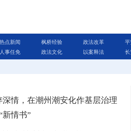
热点新闻
枫桥经验
政法改革
平
人事任免
政法文化
以案释法
长
梓深情，在潮州潮安化作基层治理
“新情书”