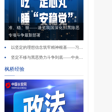
准、稳、狠——速览我国深化扫黑除恶
专项斗争最新部署
以坚定的理想信念筑牢精神根基——习近平党建思想理论品格系列述评之一
坚定不移与黑恶势力斗争到底——中央政法委负责同志就开展深化扫黑除恶专项斗争有关问题答记者问
枫桥经验