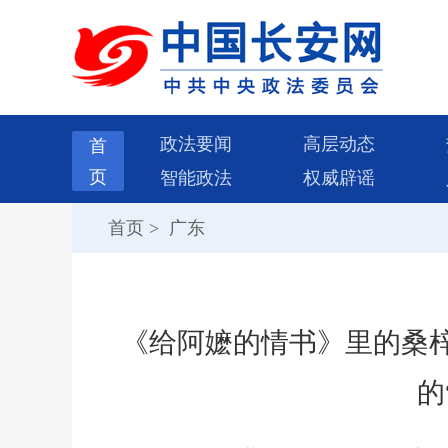
政法要闻
高层动态
首
页
智能政法
权威辟谣
首页
>
广东
《给阿嬷的情书》里的桑
的