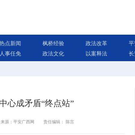
热点新闻
枫桥经验
政法改革
平
人事任免
政法文化
以案释法
长
中心成矛盾“终点站”
来源：平安广西网
责任编辑： 陈言