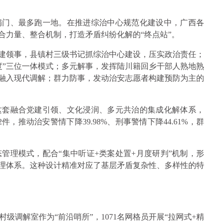
扇门、最多跑一地。在推进综治中心规范化建设中，广西各
合力量、整合机制，打造矛盾纠纷化解的“终点站”。
党建领事，县镇村三级书记抓综治中心建设，压实政治责任；
度”三位一体模式；多元解事，发挥陆川籍回乡干部人熟地熟
慧融入现代调解；群力防事，发动治安志愿者构建预防为主的
这套融合党建引领、文化浸润、多元共治的集成化解体系，
件，推动治安警情下降39.98%、刑事警情下降44.61%，群
态管理模式，配合“集中听证+类案处置+月度研判”机制，形
治理体系。这种设计精准对应了基层矛盾复杂性、多样性的特
级调解室作为“前沿哨所”，1071名网格员开展“拉网式+精