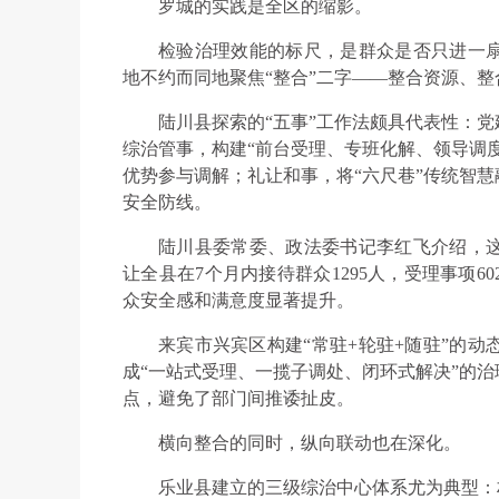
罗城的实践是全区的缩影。
检验治理效能的标尺，是群众是否只进一
地不约而同地聚焦“整合”二字——整合资源、整
陆川县探索的“五事”工作法颇具代表性：
综治管事，构建“前台受理、专班化解、领导调
优势参与调解；礼让和事，将“六尺巷”传统智
安全防线。
陆川县委常委、政法委书记李红飞介绍，
让全县在7个月内接待群众1295人，受理事项602
众安全感和满意度显著提升。
来宾市兴宾区构建“常驻+轮驻+随驻”的动
成“一站式受理、一揽子调处、闭环式解决”的
点，避免了部门间推诿扯皮。
横向整合的同时，纵向联动也在深化。
乐业县建立的三级综治中心体系尤为典型：村