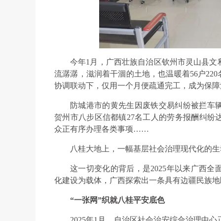
今年1月，广西壮族自治区钦州市灵山县文
流潺潺，滋润着干涸的土地，也温暖着56户22
协调联动下，仅用一个月便疏通完工，成为保障
防城港市的黄先生因废铁交易纠纷被拦车
贺州市八步区信都镇27名工人的劳务报酬纠纷
众正有序办理各类事项……
八桂大地上，一幅基层社会治理现代化的生
这一切变化的背后，是2025年以来广西
化建设为载体，广西探索出一条具有边疆民族地
“一张网”织就八桂平安底色
2025年1月，自治区社会治安综合治理中