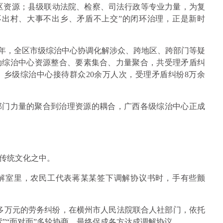
辖区资源；县级联动法院、检察、司法行政等专业力量，为复
不出村、大事不出乡、矛盾不上交”的闭环治理，正是新时
25年，全区市级综治中心协调化解涉众、跨地区、跨部门等疑
推动综治中心资源整合、要素集合、力量聚合，共受理矛盾纠
；乡级综治中心接待群众20余万人次，受理矛盾纠纷8万余
部门力量的聚合到治理资源的耦合，广西各级综治中心正成
传统文化之中。
心调解室里，农民工代表蒋某某签下调解协议书时，手有些颤
00多万元的劳务纠纷，在横州市人民法院联合人社部门，依托
”“面对面”多轮协商，最终促成各方达成调解协议。