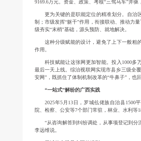
9169.6万元。资金、政策、考核“三驾马车”
更为关键的是职能定位的精准划分。自治区
制；市级发挥“躯干”作用，衔接联动、推动力量
级夯实“末梢”基础，源头预防、就地解决。
这种分级赋能的设计，避免了上下一般粗
作用。
科技赋能让这张网更加智能。投入1000多
最后一天上线。综治视联网实现市县乡三级全覆
安网”，既抓住了体制机制改革的“牛鼻子”，也
“一站式”解纷的广西实践
2025年5月13日，罗城仫佬族自治县15
院、检察、公安等7个部门常驻，林业、水利等1
“从咨询解答到纠纷调处，从事项登记到分流
李远维说。