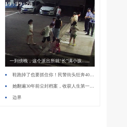
一到傍晚，这个派出所就“长”满小孩…...
鞋跑掉了也要抓住你！民警街头狂奔400米擒贼
她翻遍30年前尘封档案，收获人生第一面锦旗
边界