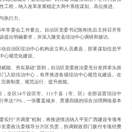
性工程，纳入改革发展稳定大局中系统谋划、高位推进。
与执行力。
25年常委会工作要点。自治区党委书记陈刚先后主持召开常
设提出明确要求，并深入隆安县综治中心调研和接访。
推动自治区综治中心机构设立和人员遴选，部署谋划信息平
中心规范化建设。
级赋能、夯实基础”原则，自治区党委政法委充分发挥牵头抓
部门入驻综治中心，有序推进各级综治中心规范化建设。在
局、完善制度、规范运行、提升效能。
1日，全区14个设区市、111个县（市、区）全部设置综治中
体运行率达73%，一张覆盖城乡、贯通四级的综合治理网络基本
委实行“月调度”机制，将推进情况纳入平安广西建设专项考
各市党委政法委领导分片区负责，协调财政部门拨付专项经费