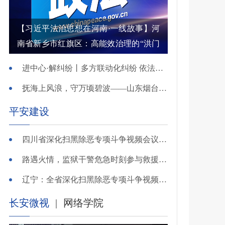
【习近平法治思想在河南·一线故事】河
南省新乡市红旗区：高能效治理的“洪门
密码”
进中心·解纠纷丨多方联动化纠纷 依法调解护农耕
抚海上风浪，守万顷碧波——山东烟台把矛盾化解在微澜未起时
平安建设
四川省深化扫黑除恶专项斗争视频会议召开 于立军出席并讲话
路遇火情，监狱干警危急时刻参与救援显身手！
辽宁：全省深化扫黑除恶专项斗争视频会议召开
长安微视
|
网络学院