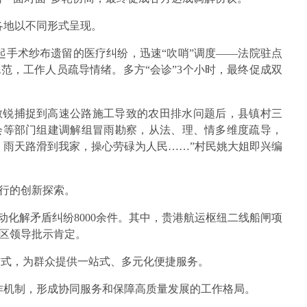
各地以不同形式呈现。
一起手术纱布遗留的医疗纠纷，迅速“吹哨”调度——法院驻点
范，工作人员疏导情绪。多方“会诊”3个小时，最终促成双
敏锐捕捉到高速公路施工导致的农田排水问题后，县镇村三
会等部门组建调解组冒雨勘察，从法、理、情多维度疏导，
，雨天路滑到我家，操心劳碌为人民……”村民姚大姐即兴编
行的创新探索。
动化解矛盾纠纷8000余件。其中，贵港航运枢纽二线船闸项
区领导批示肯定。
方式，为群众提供一站式、多元化便捷服务。
协作机制，形成协同服务和保障高质量发展的工作格局。