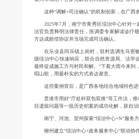
这种“调解+司法确认”的机制创新，在广西
2025年7月，南宁市青秀区综治中心针对
法官负责释明法律责任，医调委专家解读诊疗规
方达成赔偿协议并当场完成司法确认。
在乐业县同乐镇上岗村，驻村选调生马密
级综治中心快速响应，联合自然资源局、法学
最终促成施工方与村民和解。“下着大雨今来到
唱山歌，用最朴实的方式表达谢意。
这些案例背后，是广西各地结合地域特色进
贵港市用好“厅处科双包双推”等工作法，推
目遗留问题等一批历史积案的成功化解，获自治
南宁、河池、贺州探索“综治中心+N”服务
柳州建立“综治中心+政务服务中心”联动