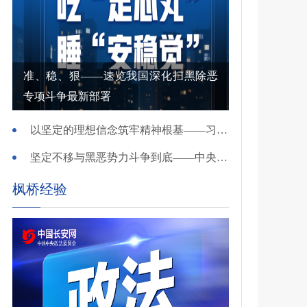
准、稳、狠——速览我国深化扫黑除恶
专项斗争最新部署
以坚定的理想信念筑牢精神根基——习近平党建思想理论品格系列述评之一
坚定不移与黑恶势力斗争到底——中央政法委负责同志就开展深化扫黑除恶专项斗争有关问题答记者问
枫桥经验