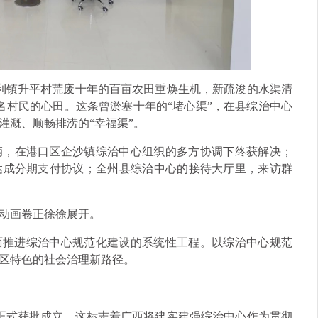
利镇升平村荒废十年的百亩农田重焕生机，新疏浚的水渠清
0名村民的心田。这条曾淤塞十年的“堵心渠”，在县综治中心
灌溉、顺畅排涝的“幸福渠”。
辆，在港口区企沙镇综治中心组织的多方协调下终获解决；
达成分期支付协议；全州县综治中心的接待大厅里，来访群
动画卷正徐徐展开。
全面推进综治中心规范化建设的系统性工程。以综治中心规范
区特色的社会治理新路径。
心正式获批成立，这标志着广西将建实建强综治中心作为贯彻