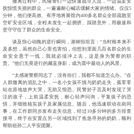
撤离过程中，民辅警们一边快速疏导人流，一边温柔安
抚惊慌失措的群众，一遍遍耐心喊话缓解大家的情绪。仅仅5
分钟，他们便高效、有序地将展馆内400多名群众全部疏散至
空旷安全区域，全程未发生一起拥挤、踩踏意外，用极速和
坚守守住了群众的生命安全。
谈及惊心动魄的逆行瞬间，谢林恒坦言：“当时根本来不
及多想，虽然自己心里也害怕，但想到里面几百名群众的生
命安全悬于一线，我就必须冲上去，这是身为警察的职
责。”他们无畏逆行的藏蓝身影，成为震中最动人的风景。
“太感谢警察同志了，没有你们，我都不知道怎么办。”在
人群撤离的混乱之中，一名小女孩不慎与奶奶走失，孤零零
站在原地放声大哭，无助又惶恐。民警於子言及时发现了哭
泣的孩子，上前温柔安抚，耐心轻声问询，平复孩子的恐
惧，并细致核实孩子及家属信息。随后，他迅速联动在岗同
事，在工作群同步发布走失信息，经过10多分钟的多方排查
搜寻，终于在安置点另一区域找到了焦急寻孙的奶奶，顺利
帮助祖孙二人平安团聚。