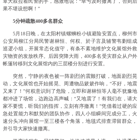
覃大叔拉着民警的手，感激地说：“幸亏及时撤离了，否则后
果不堪设想啊！”
5分钟疏散400多名群众
5月18日晚，在太阳村镇螺蛳粉小镇避险安置点，柳州市
公安局柳江分局民警谢林恒、何权、於子言及辅警韦剿组成
巡逻小组，开展常态化值守，有条不紊地维护文化展馆外救
灾物资的发放秩序。后因突降大雨，400多名受灾群众从户外
帐篷转移到文化展馆内的三层楼分别进行安置。
突然，宁静的夜色被一阵剧烈的震颤打破，地面剧烈晃
动，文化展馆也开始摇晃、周遭物品簌簌作响，“不好，地震
又来了！”何权意识到了危险，立即和谢林恒等人毫不犹豫地
都冲进了场馆，边跑边高声喊：“又地震了！有我们在，请大
家不要慌，听我们的指挥，立刻有序撤离！”凭借着过硬的应
急处置能力和默契的团队协作，四人小组瞬间完成分工，火
速分头冲向展馆一至三楼各个角落，地毯式排查滞留群众，
并引导大家快速撤离。