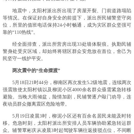
地震中，太阳村派出所出现了房屋开裂、门前道路塌陷
等情况。在保证好自身安全的前提下，派出所民辅警坚守岗
位，所里的值班电话保持24小时畅通，成为灾区群众坚强可
靠的“110热线”。
经全面排查，派出所营房出现33处墙体裂痕。执勤民辅
警身处受灾区域，却始终将辖区群众安危放在首位，舍己为
民坚守一线护平安。
两次震中的“生命摆渡”
5月18日21时44分，柳南区再次发生5.2级地震，连续两次
强震致使太阳村镇以及柳泥小区4000余名群众亟需紧急转移
避险。当晚大雨倾盆，险情加剧，民辅警逐户敲门劝导，连
夜动员群众撤离震区危险地带。
5月19日凌晨3时，柳泥小区还有百余名居民未能及时转
移。危急时刻，太阳村派出所安排人员车辆协助紧急转运群
众。辅警覃彬庆从凌晨3时起驾驶车辆往返接驳点位，不间断