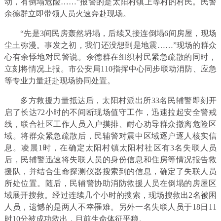
动，有倒塌危险……”报警的是太阳村镇上等村的村民。民警
余德群立即带领人员火速奔赴现场。
“先是3间民房轰然坍塌，后续又接连倒塌6间房屋，现场
尘土弥漫。事发之初，我们还没想到是地震……”现场的群众
心有余悸地对民警说。余德群在组织村民紧急疏散的同时，
立刻将情况上报。市公安局110指挥中心同步联动消防、应急
等专业力量赶赴现场协同处置。
多方救援力量抵达后，太阳村派出所33名民辅警即刻开
启了长达72小时的不间断现场值守工作，迅速拉起安全警戒
线，联合社区工作人员入户摸排、耐心劝导群众撤离危险区
域。将群众紧急疏散后，民辅警对震中区域逐户逐人核实信
息。凌晨1时，在确定太阳村镇太阳村社区有3名失联人员
后，民辅警迅速将失联人员的身份信息和住房等情况报告救
援队，并结合生命探测仪器搜索到的信息，确定了失联人员
所处位置。随后，民辅警协助消防救援人员在倒塌的房屋区
域展开搜救。经过连续几个小时的搜索，现场搜救出2名被困
人员，遗憾的是两人不幸罹难。另外一名失联人员于18日11
时10分被成功救出，目前生命体征平稳。