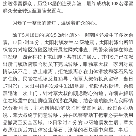
接送滞留群众，历经18趟的连夜奔波，最终成功将108名滞留
群众安全转运至避险安置点。
闪烁了一整夜的警灯，温暖着群众的心。
除了5月18日的两次5.2级地震外，柳南区还发生了多次余
震。17日7时46分，太阳村镇发生2.5级地震，太阳村派出所组
织警力对辖区危险区域开展拉网式排查。民警余德群在排查
中发现，四合村拉下屯山脚下共有10户居民，其中9户已在派
出所与镇政府联合动员下完成转移，唯独覃大叔一家因对震
情认识不足、故土难离，拒绝搬离存在山体滑坡和落石风险
的住所。民警在现场反复劝导，但覃大叔仍执意留守。当日
17时7分，太阳村镇再次发生3.2级地震，危险系数陡增。余德
群迅速二次上门，针对覃大叔的顾虑耐心沟通，详细讲解居
住在地震中的山脚位置的潜在风险，结合地质隐患点实际情
况分析利害，并承诺协助解决临时安置问题。经过耐心劝
说，覃大叔终于同意转移，并在民警帮助下携带必要生活用
品撤离至安全区域。18日零时21分的5.2级地震发生后，覃大
叔原住所后方山体发生落石，滚落的石块砸中房屋。事后，