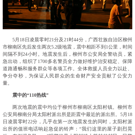
5月18日凌晨零时21分及21时44分，广西壮族自治区柳州
市柳南区先后发生两次5.2级地震，震中相距不到1公里，时间
间隔不到24小时。地震发生后，柳州市公安局全警动员，紧
急出动，组织了1700多名警员全力做好维护治安稳定、保障
道路通畅和服务群众等各项工作。全体救援人员全力以赴、
争分夺秒，为保证人民群众的生命财产安全贡献了公安力
量。
震中的“110热线”
两次地震的震中均位于柳州市柳南区太阳村镇。柳州市
公安局柳南分局太阳村派出所是距震中最近的派出所。5月18
日凌晨零时22分，几乎在第一次地震发生的同时，太阳村派
出所的值班电话响起急促的铃声：“我们这里的屋子剧烈晃