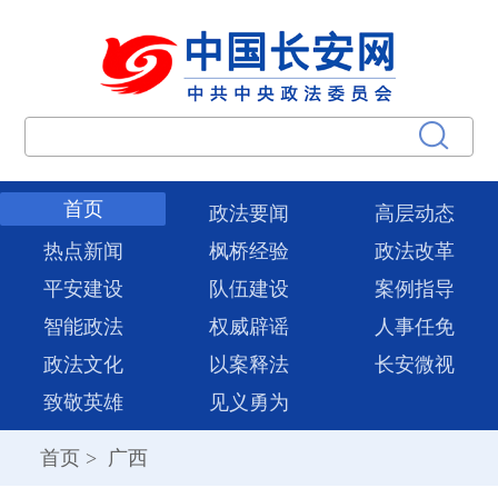
首页
政法要闻
高层动态
热点新闻
枫桥经验
政法改革
平安建设
队伍建设
案例指导
智能政法
权威辟谣
人事任免
政法文化
以案释法
长安微视
致敬英雄
见义勇为
首页
>
广西