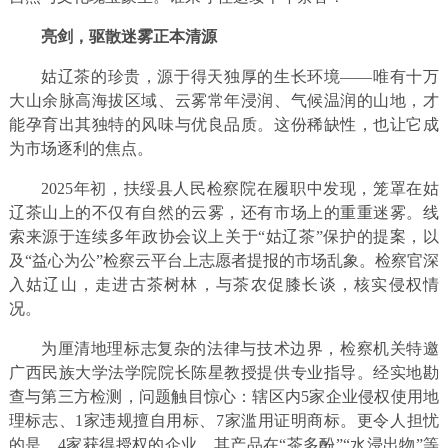
亮剑，驱散迷雾正本清源
姑辽茶的珍贵，源于得天独厚的生长环境——唯有十万
大山余脉高海拔区域、云雾常年浸润、气候温润的山地，才
能孕育出其独特的风味与优良品质。这份稀缺性，也让它成
为市场逐利的焦点。
2025年初，扶绥县人民检察院在履职中发现，笼罩在姑
辽茶山上的不仅有自然的云雾，还有市场上的重重迷雾。线
索来源于连续多年政协会议上关于“姑辽茶”保护的提案，以
及“益心为公”检察云平台上志愿者提报的市场乱象。检察官深
入姑辽山，走进古茶树林，与茶农促膝长谈，核实侵权情
况。
为厘清地理标志复杂的法律与技术边界，检察机关特邀
广西民族大学法学院院长陈星教授提供专业指导。经实地勘
查与第三方检测，问题触目惊心：辖区内5家企业侵权使用地
理标志、1家违规擅自用标、7家滥用证明商标。更令人担忧
的是，4家获得授权的企业，其产品在“茶多酚”“水浸出物”等