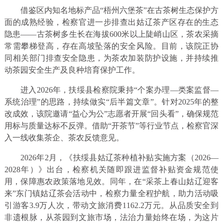
借鉴区内知名地标产品“梧州六堡茶”在古茶树生态保护方
面的成熟经验，检察官进一步排查出姑辽茶产区存在的生态
隐患——古茶树多生长在海拔600米以上陡峭山区，茶农采摘
常需攀梯登高，存在高坡坠落的安全风险。目前，该院正协
同相关部门排查安全隐患，为茶农加装防护设施，并持续推
动茶园安全生产及良种培育保护工作。
进入2026年，扶绥县检察院秉持“个案办理—类案监督—
系统治理”的思路，持续做实“后半篇文章”。针对2025年的整
改成效，该院邀请“益心为公”志愿者开展“回头看”，确保规范
用标与质量达标不反弹。借助“开茶节”等行业节点，检察官深
入一线收集茶企、茶农反馈意见。
2026年2月，《扶绥县姑辽茶种植补贴实施方案（2026—
2028年）》出台，检察机关随即跟进监督补贴资金规范使
用，保障惠农政策落地见效。同年，在“采茶上春山姑辽迎客
来”东门镇姑辽茶会活动中，检察力量全程护航，助力活动吸
引游客3.9万人次，带动文旅消费1162.2万元。从品质安全到
非遗根脉，从茶园到文旅市场，法治力量始终在场，为这片