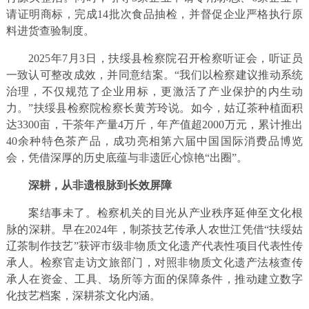
请证明商标，完成14批次食品抽检，并督促企业严格执行原
料进货查验制度。
2025年7月3日，扶绥县检察院召开检察听证会，听证员
一致认可整改成效，并同意结案。“我们以检察建议推动系统
治理，不仅规范了企业用标，更激活了产业保护的内生动
力。”扶绥县检察院检察长黄芳玲说。如今，姑辽茶种植面积
达3300亩，干茶年产量4万斤，年产值超2000万元，累计推出
40余种特色茶产品，成功亮相第六届中国国际消费品博览
会，凭借深厚的历史底蕴与非遗匠心惊艳“出圈”。
深耕，从非遗根脉到长效屏障
案结事未了。检察机关的目光从产业秩序延伸至文化根
脉的深耕。早在2024年，制茶技艺传承人农世江凭借“扶绥姑
辽茶制作技艺”获评市级非物质文化遗产代表性项目代表性传
承人。检察官走访文旅部门，对照非物质文化遗产法核查传
承人在资金、工具、场所等方面的保障条件，推动建立数字
化技艺档案，深耕茶文化内涵。