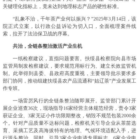
关键理化指标上，竟未达到地理标志产品的硬性标准。
“乱象不治，千年茶产业何以振兴？”2025年3月14日，该
院正式立案，以行政公益诉讼为切入口，全面梳理案件线
索，拉开了法治保卫战的序幕。
共治，全链条整治激活产业生机
一纸检察建议，直指问题要害。扶绥县检察院向县市场
监管局制发检察建议，要求规范用标行为、建立长效监管机
制。此举得到县委、县政府高度重视，主要领导批示要求多
部门协同，推动组建扶绥县农产品流通和“姑辽茶”产业发展工
作专班。
一场雷厉风行的全链条整治随即展开。监管部门累计开
展企业巡查36次，现场指导16家经营主体规范经营，责令3家
获证企业、3家无证小作坊限期整改，销毁不规范包装2000余
个。针对产品质量不达标问题，检察机关引导企业从茶苗选
育、采摘工艺及高海拔特有的地理、气候环境适配入手，进
行源头整治。同时，引导3家企业申请专用标志、6家企业申