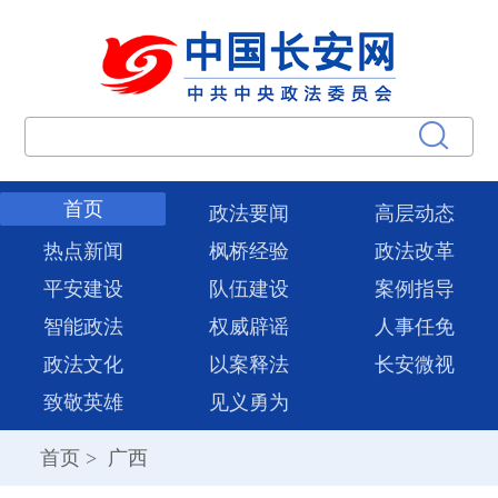
首页
政法要闻
高层动态
热点新闻
枫桥经验
政法改革
平安建设
队伍建设
案例指导
智能政法
权威辟谣
人事任免
政法文化
以案释法
长安微视
致敬英雄
见义勇为
首页
>
广西