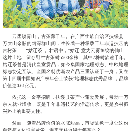
云雾锁青山，古茶藏千年。在广西壮族自治区扶绥县十
万大山余脉的幽深群山间，生长着一种承载千年非遗技艺的
古树茶——“姑辽茶”。壮语中，“姑辽”意为云雾缭绕的仙山，
这片土地上留存野生古茶树5500余株，其中7株树龄逾千年。
姑辽茶曾是清代皇室贡品，如今集国家地理标志、中欧地理
标志协定互认、全国名特优新农产品三重认证于一身，又在
第十四届中国知识产权年会上荣获“地理标志优秀品牌”，品牌
价值达0.61亿元。
依托这一金字招牌，扶绥县茶产业蓬勃发展，带动十万
余人就业增收，既是千年非遗技艺的活态传承，更是乡村振
兴路上的重要支柱。
然而，随着品牌价值的水涨船高，市场乱象一度让这份
自然与文化瑰宝蒙尘。谁来守住这缕千年茶香？