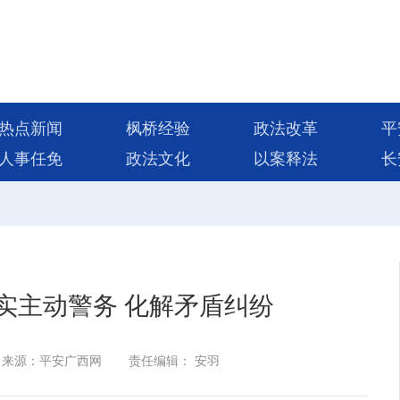
热点新闻
枫桥经验
政法改革
平
人事任免
政法文化
以案释法
长
实主动警务 化解矛盾纠纷
来源：平安广西网
责任编辑： 安羽