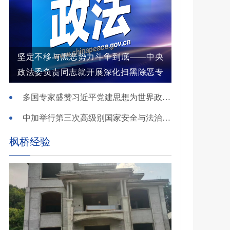
坚定不移与黑恶势力斗争到底——中央
政法委负责同志就开展深化扫黑除恶专
项斗争有关问题答记者问
多国专家盛赞习近平党建思想为世界政党建设提供重要启迪
中加举行第三次高级别国家安全与法治对话
枫桥经验