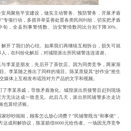
公安局聚焦平安建设，做实主动警务、预防警务，开展矛盾
导”专项行动，多措并举妥善处置各类民间纠纷，切实把矛盾
中旬，全县刑事警情数、治安警情数同比分别下降30%、
’，解开了我们的心结。如果我们再继续互相拆台，损失可就
事人，在纠纷化解后，对城隍派出所民辅警连连道谢。
某与李某是朋友，先后开了茶饮店。因为同类竞争，两家渐
目。李某随之推出了同样的项目。陈某质疑其“抄作业”抢生
交媒体上互相发布诋毁对方产品的文字和视频。
打了李某亲戚，导致矛盾激化。城隍派出所接警后赶到现场
双方无法达成一致意见。此后几天，派出所民辅警多次走访
律账也算经济账。
家吵吵闹闹，顾客怎么放心消费？”民辅警既当“和事佬”，
双方达成和解协议，陈某赔偿8000元给伤者。一场因无序竞争