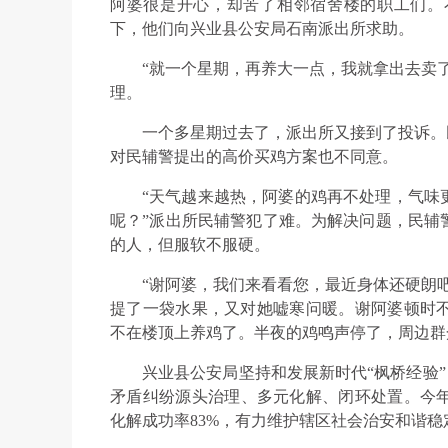
阿婆很是开心，却苦了相邻宿舍楼的职工们。
下，他们向兴业县公安局石南派出所求助。
“就一个星期，再养大一点，我就拿出去卖
理。
一个多星期过去了，派出所又接到了投诉。
对民辅警提出的高价买鸡方案也不同意。
“天气越来越热，阿婆的鸡再不处理，气味
呢？”派出所民辅警犯了难。为解决问题，民辅
的人，但服软不服硬。
“谢阿婆，我们来看看您，最近身体还硬朗
提了一袋水果，又对她嘘寒问暖。谢阿婆顿时
不在楼顶上养鸡了。半夜的鸡鸣声停了，周边群
兴业县公安局坚持和发展新时代“枫桥经验”
矛盾纠纷源头治理、多元化解、闭环处置。今年以
化解成功率83%，有力维护辖区社会治安和谐稳