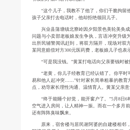
“这个儿子，我教不了他了，你们干脆拘留
孩子父亲打去电话时，他却拒绝领回儿子。
兴业县蒲塘镇北寮岭因夕阳景色美轮美奂成
问题与小卖部老板娘发生争执，言语冲突升级
出所民辅警闻讯赶到，将双方隔开，现场对双
某同意赔偿对方300元医药费，老板娘儿子也表
“可是我没钱。”黄某打电话向父亲要钱时
“老黄，你儿子经教育已经认错了。你平时
易和他人起冲突……”针对家长简单粗暴的教育
点，劝导家长理性沟通、温情育人。黄某父亲意
“终于能睡个好觉，能开窗户了。”5月8日
空气进入房间，让人精神一振。而在一个多月前
还有阵阵臭味飘来。
原来，宿舍楼与居民谢阿婆的自建楼相邻，