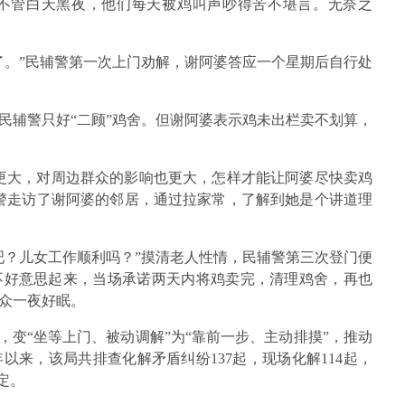
不管白天黑夜，他们每天被鸡叫声吵得苦不堪言。无奈之
了。”民辅警第一次上门劝解，谢阿婆答应一个星期后自行处
民辅警只好“二顾”鸡舍。但谢阿婆表示鸡未出栏卖不划算，
更大，对周边群众的影响也更大，怎样才能让阿婆尽快卖鸡
警走访了谢阿婆的邻居，通过拉家常，了解到她是个讲道理
吧？儿女工作顺利吗？”摸清老人性情，民辅警第三次登门便
不好意思起来，当场承诺两天内将鸡卖完，清理鸡舍，再也
众一夜好眠。
，变“坐等上门、被动调解”为“靠前一步、主动排摸”，推动
来，该局共排查化解矛盾纠纷137起，现场化解114起，
定。