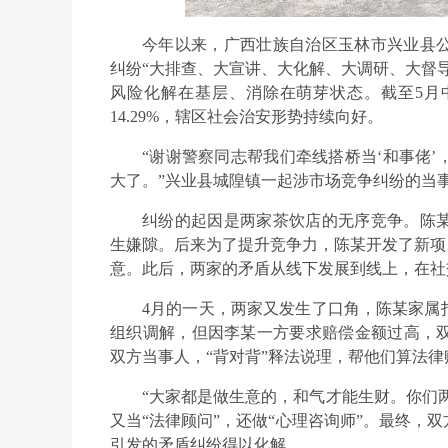
今年以来，广西壮族自治区玉林市兴业县
纠纷“大排查、大宣讲、大化解、大调研、大督
风险化解在基层、消除在萌芽状态。截至5月
14.29%，辖区社会治安形势持续向好。
“谢谢警察同志帮我们牵线搭桥当‘和事佬
大了。”兴业县城隍镇一起涉市场竞争纠纷的当
纠纷的起因是两家茶饮店的无序竞争。陈
生嫌隙。后来为了提升竞争力，陈某开发了新项
意。此后，两家的矛盾从线下发展到线上，在社
4月的一天，两家又发生了口角，陈某家属
组织调解，但因李某一方要求赔偿金额过高，
双方当事人，“背对背”释法说理，帮他们算法
“大家都是做生意的，和气才能生财。你们两
又当“法律顾问”，还做“心理咨询师”。最终，
引发的矛盾纠纷得以化解。