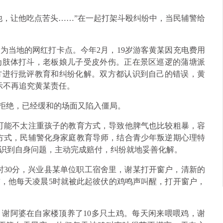
他，让他吃点苦头……”在一起打架斗殴纠纷中，当民辅警给
为当地的网红打卡点。今年2月，19岁游客黄某因充电费用
为肢体打斗，老板娘儿子受皮外伤。正在景区巡逻的蒲塘派
方进行批评教育和纠纷化解。双方都认识到自己的错误，黄
示不再追究黄某责任。
被拒绝，已经缓和的场面又陷入僵局。
可能不太注重孩子的教育方式，导致他脾气也比较粗暴，容
方式，民辅警化身家庭教育导师，结合青少年叛逆期心理特
识到自身问题，主动完成赔付，纠纷就地妥善化解。
6时30分，兴业县某单位职工宿舍里，谢某打开窗户，清新的
，他每天凌晨5时就被此起彼伏的鸡鸣声叫醒，打开窗户，
谢阿婆在自家楼顶养了10多只土鸡。每天闲来喂喂鸡，谢