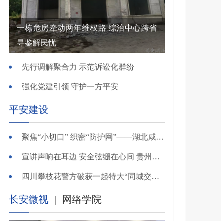
一栋危房牵动两年维权路 综治中心跨省
寻鉴解民忧
先行调解聚合力 示范诉讼化群纷
强化党建引领 守护一方平安
平安建设
聚焦“小切口” 织密“防护网”——湖北咸安公安开展精准清查行动净化夏夜治安环境
宣讲声响在耳边 安全弦绷在心间 贵州交警深入开展夏季交通安全宣传活动
四川攀枝花警方破获一起特大“同城交友”电信网络诈骗案
长安微视
|
网络学院