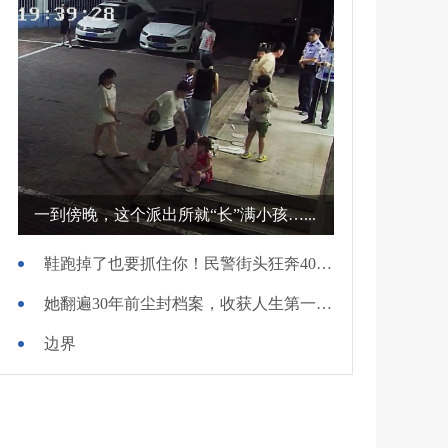
一到傍晚，这个派出所就“长”满小孩…...
鞋跑掉了也要抓住你！民警街头狂奔400米擒贼
她翻遍30年前尘封档案，收获人生第一面锦旗
边界