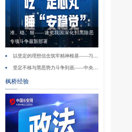
准、稳、狠——速览我国深化扫黑除恶
专项斗争最新部署
以坚定的理想信念筑牢精神根基——习近平党建思想理论品格系列述评之一
坚定不移与黑恶势力斗争到底——中央政法委负责同志就开展深化扫黑除恶专项斗争有关问题答记者问
枫桥经验