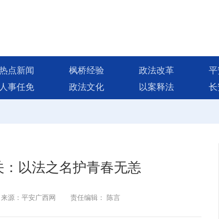
热点新闻
枫桥经验
政法改革
平
人事任免
政法文化
以案释法
长
关：以法之名护青春无恙
来源：平安广西网
责任编辑： 陈言