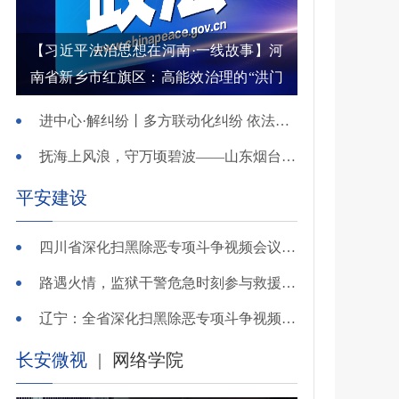
【习近平法治思想在河南·一线故事】河
南省新乡市红旗区：高能效治理的“洪门
密码”
进中心·解纠纷丨多方联动化纠纷 依法调解护农耕
抚海上风浪，守万顷碧波——山东烟台把矛盾化解在微澜未起时
平安建设
四川省深化扫黑除恶专项斗争视频会议召开 于立军出席并讲话
路遇火情，监狱干警危急时刻参与救援显身手！
辽宁：全省深化扫黑除恶专项斗争视频会议召开
长安微视
|
网络学院