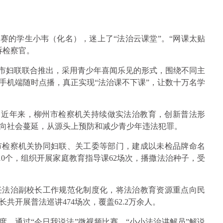
赛的学生小韦（化名），迷上了“法治云课堂”。“网课太贴
诉检察官。
、市妇联联合推出，采用青少年喜闻乐见的形式，围绕不同主
手机端随时点播，真正实现“法治课不下课”，让数十万名学
”。近年来，柳州市检察机关持续做实法治教育，创新普法形
向社会蔓延，从源头上预防和减少青少年违法犯罪。
市检察机关协同妇联、关工委等部门，建成以未检品牌命名
站10个，组织开展家庭教育指导课62场次，播撒法治种子，受
任法治副校长工作规范化制度化，将法治教育资源重点向民
开展普法巡讲474场次，覆盖62.2万余人。
度，通过“今日我说法”微视频比赛、“小小法治讲解员”解说