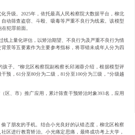
化升级。2025年，依托最高人民检察院大数据平台，柳北
，自动筛查盗窃、斗殴、吸毒等严重不良行为线索。该模型
跑在犯罪前面。
通过线上量化评估，以矫治期望、不良行为及严重不良行为情
交背景等五要素作为主要参考指标，将罪错未成年人分为四
’的孩子。”柳北区检察院副检察长邱湘蓉介绍，根据模型评
干预，61分至80分为二级，81分至100分为三级，“分级越
（区、市）推广应用，累计筛查干预矫治对象393名，应用
，偷了朋友的手机。结合小光良好的认错态度，柳北区检察
入社区进行教育矫治。小光痛定思痛，最终成功考上大学，