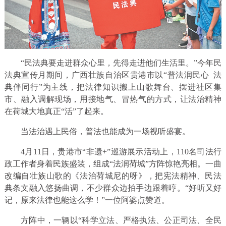
“民法典要走进群众心里，先得走进他们生活里。”今年民
法典宣传月期间，广西壮族自治区贵港市以“普法润民心 法
典伴同行”为主线，把法律知识搬上山歌舞台、摆进社区集
市、融入调解现场，用接地气、冒热气的方式，让法治精神
在荷城大地真正“活”了起来。
当法治遇上民俗，普法也能成为一场视听盛宴。
4月11日，贵港市“非遗+”巡游展示活动上，110名司法行
政工作者身着民族盛装，组成“法润荷城”方阵惊艳亮相。一曲
改编自壮族山歌的《法治荷城尼的呀》，把宪法精神、民法
典条文融入悠扬曲调，不少群众边拍手边跟着哼。“好听又好
记，原来法律也能这么学！”一位阿婆点赞道。
方阵中，一辆以“科学立法、严格执法、公正司法、全民