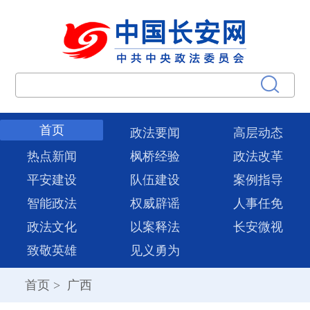
首页
政法要闻
高层动态
热点新闻
枫桥经验
政法改革
平安建设
队伍建设
案例指导
智能政法
权威辟谣
人事任免
政法文化
以案释法
长安微视
致敬英雄
见义勇为
首页
>
广西