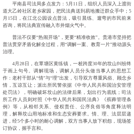
平南县司法局多点发力：5月11日，组织人员深入上渡街
道大乙岭社区老乡家园，把民法典送到易地搬迁群众手中；5
月15日，在江北公园设点普法，吸引晨练、遛弯的市民前来
咨询，将民法典宣传融入市井烟火气中。
普法不仅要“热闹开场”，更要“精准收效”。贵港市坚持把
普法贯穿矛盾化解全过程，用“调解一案、教育一片”推动源头
治理。
4月28日，在覃塘区黄练镇，一桩跨度30年的坟山纠纷终
于画上句号。调解现场，调解人员分头做当事人的思想工
作：老村干部从“情”与“理”出发，引导双方尊重风俗、顾念乡
情，互谅互让；派出所民警依据《中华人民共和国治安管理
处罚法》，明确破坏坟山的法律后果，划出行为底线；司法
所工作人员则对照《中华人民共和国民法典》《殡葬管理条
例》等，从相邻关系、侵权责任、公序良俗等角度释法明
理，解释坟山用地标准和生态安葬要求。情、理、法层层递
进，经5个多小时的耐心调解，双方当事人放下积怨，现场签
订协议，握手言和。