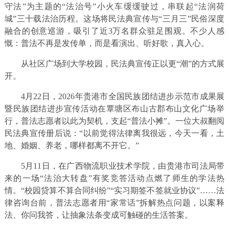
守法”为主题的“法治号”小火车缓缓驶过，串联起“法润荷
城”三十载法治历程。这场将民法典宣传与“三月三”民俗深度
融合的创意巡游，吸引了近3万名群众驻足围观。不少人感
慨：普法不再是发传单，而是看演出、听好歌，真入心。
从社区广场到大学校园，民法典宣传正以更“潮”的方式展
开。
4月22日，2026年贵港市全国民族团结进步示范市成果展
暨民族团结进步宣传活动在覃塘区布山古郡布山文化广场举
行，普法志愿者以此为契机，支起“普法小摊”。一位大叔翻阅
民法典宣传册后说：“以前觉得法律离我很远，今天一看，土
地、婚姻、养老，哪样都离不开它。”
5月11日，在广西物流职业技术学院，由贵港市司法局带
来的一场“法治大转盘”有奖竞答活动点燃了师生的学法热
情。“校园贷算不算合同纠纷”“实习期签不签就业协议”……法
律咨询台前，普法志愿者用“家常话”拆解热点问题，以案释
法、你问我答，让抽象法条变成可触碰的生活答案。