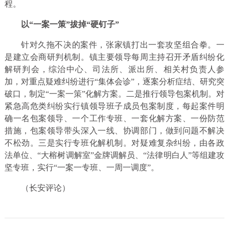
程。
以“一案一策”拔掉“硬钉子”
针对久拖不决的案件，张家镇打出一套攻坚组合拳。一
是建立会商研判机制。镇主要领导每周主持召开矛盾纠纷化
解研判会，综治中心、司法所、派出所、相关村负责人参
加，对重点疑难纠纷进行“集体会诊”，逐案分析症结、研究突
破口，制定“一案一策”化解方案。二是推行领导包案机制。对
紧急高危类纠纷实行镇领导班子成员包案制度，每起案件明
确一名包案领导、一个工作专班、一套化解方案、一份防范
措施，包案领导带头深入一线、协调部门，做到问题不解决
不松劲。三是实行专班化解机制。对疑难复杂纠纷，由各政
法单位、“大榕树调解室”金牌调解员、“法律明白人”等组建攻
坚专班，实行“一案一专班、一周一调度”。
（长安评论）