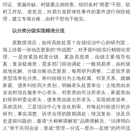
印证、查漏补缺。村级重点倒排查。组织各村“两委”干部、驻
村工作队、老党员，对易引发群体性事件的案件进行倒排梳
理，建立专项台账，由村干部包干核实。
以分类分级实现精准分流
底数摸清后，如何高效处置？在镇综治中心的研判室，
墙上挂着一张动态更新的“作战图”，对矛盾纠纷实行精细化管
理。一是按紧急程度分级。紧急高危类，由镇主要领导包
案；复杂疑难类，需多部门联动调处；一般简易类，由村级
就地化解。分级台账动态更新，每周研判调整。二是按矛盾
类型清单化分类。将纠纷细分为土地权属、邻里关系、婚姻
家庭、债务纠纷四大类别，明确牵头处置单位：土地类由农
业农村综合服务中心牵头，邻里类由司法所牵头，家庭类由
妇联和村委会牵头，债务类由派出所牵头，实现精准派单、
高效流转。三是综治中心专业化初审。对每起纠纷进行初步
研判，事实清楚、诉求合理的限期调处；情况复杂、涉及历
史遗留问题的，邀请“大榕树调解室”品牌调解员、“法律明白
人”骨干共同会诊，形成“受理—分流—督办—反馈”的闭环流