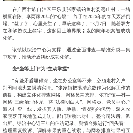
在广西壮族自治区平乐县张家镇钓鱼村委毫山村，一堵
横亘在陈、李两家20年的“心墙”，终于在2026年的春天轰然倒
塌。“签了字，心里亮堂了，早该这样了。”3月7日，随着双方
在和解协议上签字，这起因土地界限引发的陈年积案被成功
化解。
该镇以综治中心为支撑，通过全面排查—精准分类—集
中攻坚，推动矛盾纠纷成功化解。
变“坐等上门”为“主动掌握”
“有些矛盾埋得深，坐在办公室等不来，必须走村入户，
到田间地头去摸清实情。”张家镇把摸清底数作为化解工作的
前提，构建立体化排查网络。网格员常态排。依托“镇—村—
网格”三级治理体系，将“法律明白人”、网格员、党员中心户
编入排查一线，发挥其人熟、地熟、情况熟的优势，深入农
家院落开展地毯式走访。部门联动比对排。整合司法所、派
出所、综治中心近三年的信访记录、警情台账进行“回头看”，
梳理重复投诉、调解未果的重点线索，与网格排查结果相互