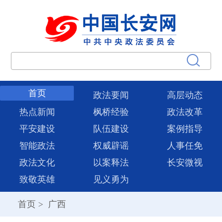
首页
政法要闻
高层动态
热点新闻
枫桥经验
政法改革
平安建设
队伍建设
案例指导
智能政法
权威辟谣
人事任免
政法文化
以案释法
长安微视
致敬英雄
见义勇为
首页
>
广西