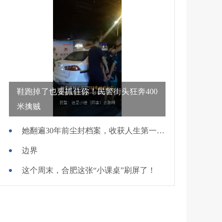
鞋跑掉了也要抓住你！民警街头狂奔400
米擒贼
她翻遍30年前尘封档案，收获人生第一面锦旗
边界
这个周末，合肥这张“小课桌”刷屏了！