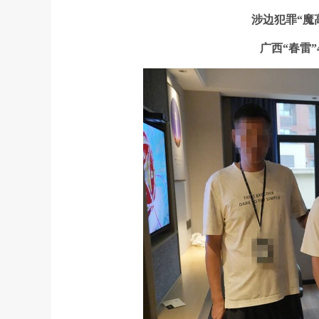
涉边犯罪“魔
广西“春雷”