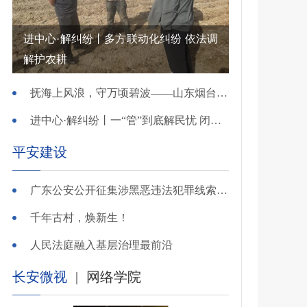
进中心·解纠纷丨多方联动化纠纷 依法调
解护农耕
抚海上风浪，守万顷碧波——山东烟台把矛盾化解在微澜未起时
进中心·解纠纷丨一“管”到底解民忧 闭环调处化纠纷
平安建设
广东公安公开征集涉黑恶违法犯罪线索，26个举报电话公布
千年古村，焕新生！
人民法庭融入基层治理最前沿
长安微视
|
网络学院