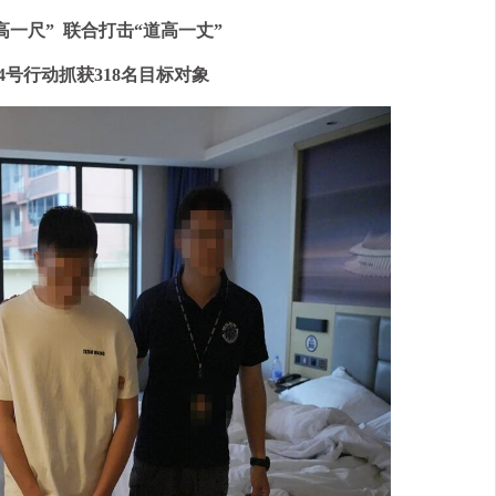
高一尺” 联合打击“道高一丈”
4号行动抓获318名目标对象