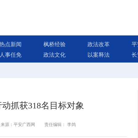
热点新闻
枫桥经验
政法改革
平
人事任免
政法文化
以案释法
长
行动抓获318名目标对象
来源：平安广西网
责任编辑： 李鸽