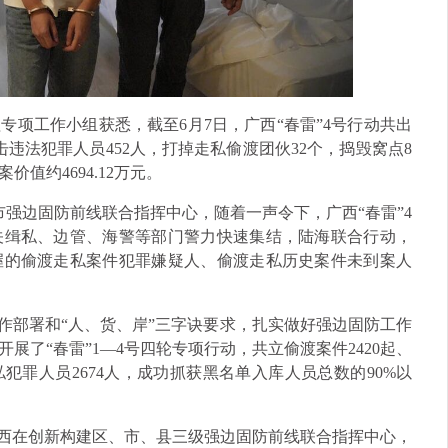
专项工作小组获悉，截至6月7日，广西“春雷”4号行动共出
打击违法犯罪人员452人，打掉走私偷渡团伙32个，捣毁窝点8
值约4694.12万元。
市强边固防前线联合指挥中心，随着一声令下，广西“春雷”4
关缉私、边管、海警等部门警力快速集结，陆海联合行动，
握的偷渡走私案件犯罪嫌疑人、偷渡走私历史案件未到案人
作部署和“人、货、岸”三字诀要求，扎实做好强边固防工作
展了“春雷”1—4号四轮专项行动，共立偷渡案件2420起、
私犯罪人员2674人，成功抓获黑名单入库人员总数的90%以
广西在创新构建区、市、县三级强边固防前线联合指挥中心，