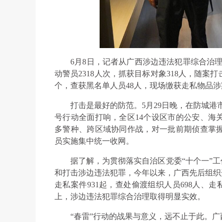
6月8日，记者从广西涉边违法犯罪综合治理
动警员2318人次，抓获目标对象318人，随案
个，查获黑名单人员48人，现场缴获走私物品涉案价
打击是最好的防范。5月29日晚，在防城港
号行动全面打响，全区14个设区市的公安、海
多警种、跨区域协同作战，对一批前期侦查掌
员实施集中统一收网。
据了解，为贯彻落实自治区党委“十个一”工
和打击涉边违法犯罪，今年以来，广西先后组织开
走私案件931起，查处偷渡组织人员698人、走
上，涉边违法犯罪综合治理取得明显实效。
“春雷”行动的战果与意义，远不止于此。