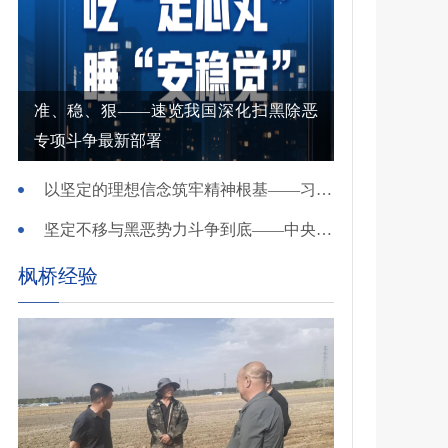
准、稳、狠——速览我国深化扫黑除恶
专项斗争最新部署
以坚定的理想信念筑牢精神根基——习近平党建思想理论品格系列述评之一
坚定不移与黑恶势力斗争到底——中央政法委负责同志就开展深化扫黑除恶专项斗争有关问题答记者问
枫桥经验