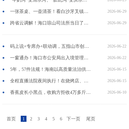
一张茶桌、一壶清茶！看白沙牙叉镇如何化解基层矛盾纠纷
2026-06-29
跨省云调解！海口琼山司法所当日了结荔枝分拣工人烦“薪”事
2026-06-29
码上说+专席办+联动调，五指山市创新机制把矛盾纠纷化解在前端
2026-06-22
一窗通办！海口市公安局出入境管理支队为外籍人员入出境按下便利“加速键”
2026-06-22
5年，57件法规！海南以高质量法治供给护航自贸港高质量发展
2026-06-15
全程直播法院夜间执行！在烧烤店、网约车打车点精准找到被执行人，流动法庭现场办案
2026-06-15
香蕉皮长小黑点，收购方拒收4万多斤香蕉！海南省澄迈县综治中心联动多部门成功调解
2026-06-10
首页
1
2
3
4
5
6
下一页
尾页