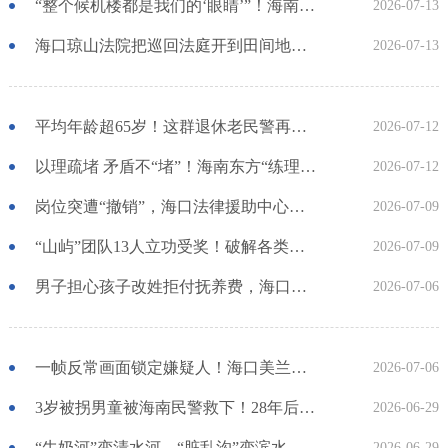
“整个候机楼都是我们的‘眼睛’”！海南省公安厅机场公安局美兰机场派出所全力守护每一次出行
2026-07-13
海口琼山法院把巡回法庭开到田间地头，一年多之久的土地纠纷当天了结
2026-07-13
平均年龄超65岁！这群退休老民警再出山→
2026-07-12
以理疏堵 矛盾不“堵”！海南东方“练理堵”化解矛盾纠纷有办法
2026-07-12
岗位突遭“撤销”，海口法律援助中心帮一劳务派遣人员拿回8万余元赔偿
2026-07-09
“山屿”团队13人立功受奖！破解各类涉外刑案52件
2026-07-09
男子担心孩子改姓拒付抚养费，海口秀英法院法官解开离异夫妻心结
2026-07-06
一帧反常画面锁定嫌疑人！海口美兰警方侦破工地电线失窃案
2026-07-06
3岁被拐男童被海南民警救下！28年后，他跨越千里找到老民警……
2026-06-29
“牛奶河”变清水河、“脏乱沟”变滨水美景！屯昌检察联动多方护好一河碧水
2026-06-29