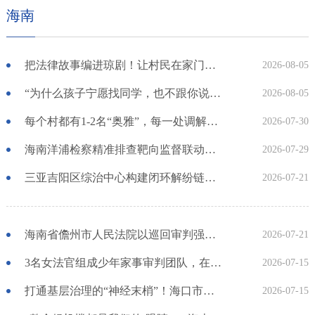
海南
把法律故事编进琼剧！让村民在家门口看戏学法
2026-08-05
“为什么孩子宁愿找同学，也不跟你说话？”海口这场讲座，解答了这个扎心的问题
2026-08-05
每个村都有1-2名“奥雅”，每一处调解都能变普法，海南琼中的“头人说法”有特色又有成效
2026-07-30
海南洋浦检察精准排查靶向监督联动整改
2026-07-29
三亚吉阳区综治中心构建闭环解纷链，擦亮党建品牌让平安“底盘”更稳固
2026-07-21
海南省儋州市人民法院以巡回审判强效能 为基层治理添法治底色
2026-07-21
3名女法官组成少年家事审判团队，在五指山用法治温度守护“幼苗”成长
2026-07-15
打通基层治理的“神经末梢”！海口市秀英区海秀街道综治中心三级过滤调解激活基层治理
2026-07-15