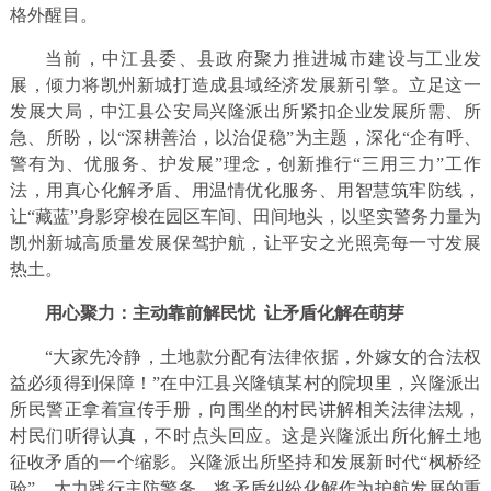
格外醒目。
当前，中江县委、县政府聚力推进城市建设与工业发
展，倾力将凯州新城打造成县域经济发展新引擎。立足这一
发展大局，中江县公安局兴隆派出所紧扣企业发展所需、所
急、所盼，以“深耕善治，以治促稳”为主题，深化“企有呼、
警有为、优服务、护发展”理念，创新推行“三用三力”工作
法，用真心化解矛盾、用温情优化服务、用智慧筑牢防线，
让“藏蓝”身影穿梭在园区车间、田间地头，以坚实警务力量为
凯州新城高质量发展保驾护航，让平安之光照亮每一寸发展
热土。
用心聚力：
主动靠前解民忧 让矛盾化解在萌芽
“大家先冷静，土地款分配有法律依据，外嫁女的合法权
益必须得到保障！”在中江县兴隆镇某村的院坝里，兴隆派出
所民警正拿着宣传手册，向围坐的村民讲解相关法律法规，
村民们听得认真，不时点头回应。这是兴隆派出所化解土地
征收矛盾的一个缩影。兴隆派出所坚持和发展新时代“枫桥经
验”，大力践行主防警务，将矛盾纠纷化解作为护航发展的重