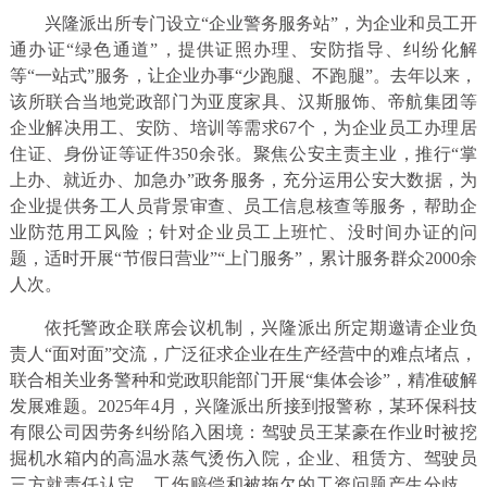
兴隆派出所专门设立“企业警务服务站”，为企业和员工开
通办证“绿色通道”，提供证照办理、安防指导、纠纷化解
等“一站式”服务，让企业办事“少跑腿、不跑腿”。去年以来，
该所联合当地党政部门为亚度家具、汉斯服饰、帝航集团等
企业解决用工、安防、培训等需求67个，为企业员工办理居
住证、身份证等证件350余张。聚焦公安主责主业，推行“掌
上办、就近办、加急办”政务服务，充分运用公安大数据，为
企业提供务工人员背景审查、员工信息核查等服务，帮助企
业防范用工风险；针对企业员工上班忙、没时间办证的问
题，适时开展“节假日营业”“上门服务”，累计服务群众2000余
人次。
依托警政企联席会议机制，兴隆派出所定期邀请企业负
责人“面对面”交流，广泛征求企业在生产经营中的难点堵点，
联合相关业务警种和党政职能部门开展“集体会诊”，精准破解
发展难题。2025年4月，兴隆派出所接到报警称，某环保科技
有限公司因劳务纠纷陷入困境：驾驶员王某豪在作业时被挖
掘机水箱内的高温水蒸气烫伤入院，企业、租赁方、驾驶员
三方就责任认定、工伤赔偿和被拖欠的工资问题产生分歧，