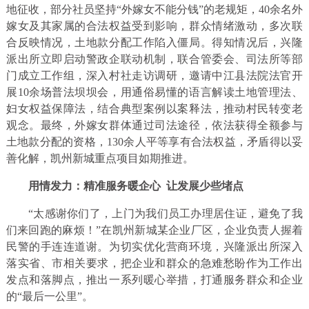
地征收，部分社员坚持“外嫁女不能分钱”的老规矩，40余名外
嫁女及其家属的合法权益受到影响，群众情绪激动，多次联
合反映情况，土地款分配工作陷入僵局。得知情况后，兴隆
派出所立即启动警政企联动机制，联合管委会、司法所等部
门成立工作组，深入村社走访调研，邀请中江县法院法官开
展10余场普法坝坝会，用通俗易懂的语言解读土地管理法、
妇女权益保障法，结合典型案例以案释法，推动村民转变老
观念。最终，外嫁女群体通过司法途径，依法获得全额参与
土地款分配的资格，130余人平等享有合法权益，矛盾得以妥
善化解，凯州新城重点项目如期推进。
用情发力：
精准服务暖企心 让发展少些堵点
“太感谢你们了，上门为我们员工办理居住证，避免了我
们来回跑的麻烦！”在凯州新城某企业厂区，企业负责人握着
民警的手连连道谢。为切实优化营商环境，兴隆派出所深入
落实省、市相关要求，把企业和群众的急难愁盼作为工作出
发点和落脚点，推出一系列暖心举措，打通服务群众和企业
的“最后一公里”。