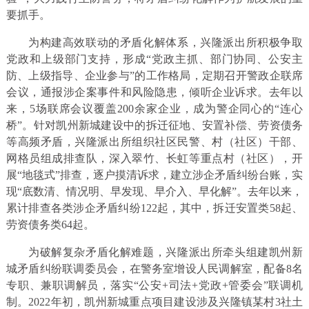
要抓手。
为构建高效联动的矛盾化解体系，兴隆派出所积极争取
党政和上级部门支持，形成“党政主抓、部门协同、公安主
防、上级指导、企业参与”的工作格局，定期召开警政企联席
会议，通报涉企案事件和风险隐患，倾听企业诉求。去年以
来，5场联席会议覆盖200余家企业，成为警企同心的“连心
桥”。针对凯州新城建设中的拆迁征地、安置补偿、劳资债务
等高频矛盾，兴隆派出所组织社区民警、村（社区）干部、
网格员组成排查队，深入翠竹、长虹等重点村（社区），开
展“地毯式”排查，逐户摸清诉求，建立涉企矛盾纠纷台账，实
现“底数清、情况明、早发现、早介入、早化解”。去年以来，
累计排查各类涉企矛盾纠纷122起，其中，拆迁安置类58起、
劳资债务类64起。
为破解复杂矛盾化解难题，兴隆派出所牵头组建凯州新
城矛盾纠纷联调委员会，在警务室增设人民调解室，配备8名
专职、兼职调解员，落实“公安+司法+党政+管委会”联调机
制。2022年初，凯州新城重点项目建设涉及兴隆镇某村3社土