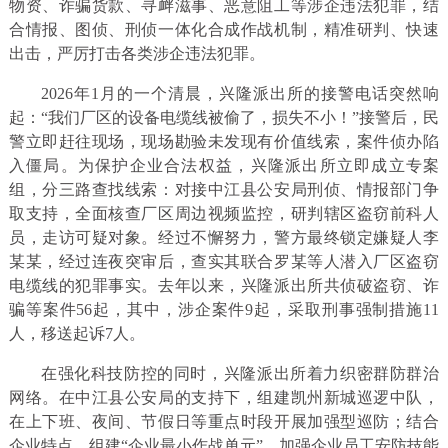
物资、诈骗货款、寻衅滋事、恶意阻工等涉企违法犯罪，结
合情报、图侦、刑侦一体化合成作战机制，精准研判、快速
出击，严厉打击各类涉企违法犯罪。
2026年1月的一个清晨，兴隆派出所的接警电话突然响
起：“我们厂区的设备电缆线被偷了，损失不小！”接警后，民
警立即赶往现场，现场勘验未发现有价值线索，案件侦办陷
入僵局。为保护企业合法权益，兴隆派出所立即成立专案
组，分三路查找线索：对接中江县公安局刑侦、情报部门争
取支持，全面核查厂区周边视频监控，研判辖区盗窃前科人
员，走访可疑对象。经过不懈努力，警方最终锁定嫌疑人李
某某，经过连夜突审后，查实其联合罗某等人潜入厂区盗窃
电缆线的犯罪事实。去年以来，兴隆派出所共侦破盗窃、诈
骗等案件56起，其中，涉企案件9起，采取刑事强制措施11
人，移送起诉7人。
在强化科技防控的同时，兴隆派出所着力织密群防群治
网络。在中江县公安局的支持下，组建凯州新城巡逻中队，
在上下班、夜间、节假日等重点时段开展加强型巡防；结合
企业特点，组建“企业最小作战单元”，加强企业员工安防技能