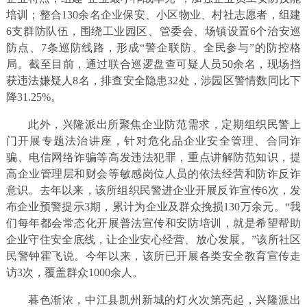
培训；整合130余名企业保安、小区物业、村社志愿者，组建
6支群防队伍，围绕工业园区、管委会、场镇设置6个治安巡
防点、7条巡防线路，形成“警企联防、全民参与”的防控格
局。截至目前，通过联合巡逻盘查可疑人员50余名，现场挡
获违法嫌疑人8名，排查安全隐患32处，涉园区警情数同比下
降31.25%。
此外，兴隆派出所聚焦企业防范需求，定期组织民警上
门开展专题法治讲座，针对危化品企业安全管理、合同诈
骗、电信网络诈骗等高发违法犯罪，重点讲解防范知识，提
高企业管理层和财会等敏感岗位人员的依法经营和防诈反诈
意识。去年以来，该所组织民警进企业开展反诈宣传6次，发
布企业预警提示3期，累计为企业及群众挽损130万余元。“我
们每年都会常态化开展普法宣传和安防培训，就是希望帮助
企业守住安全底线，让企业安心经营、放心发展。”该所社区
民警钟霍飞说。今年以来，该所已开展各类安全教育宣传走
访3次，覆盖群众1000余人。
暮色渐浓，中江县凯州新城的灯火次第亮起，兴隆派出