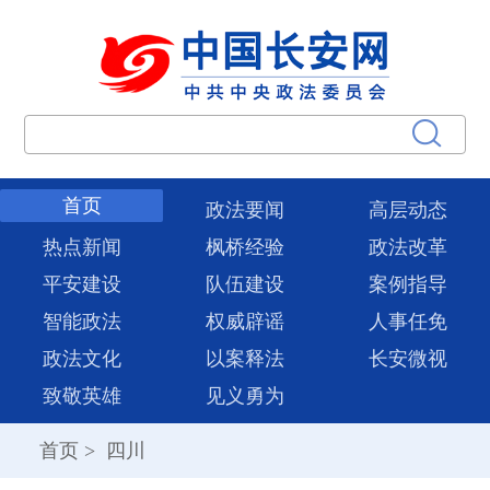
首页
政法要闻
高层动态
热点新闻
枫桥经验
政法改革
平安建设
队伍建设
案例指导
智能政法
权威辟谣
人事任免
政法文化
以案释法
长安微视
致敬英雄
见义勇为
首页
>
四川