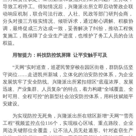
导致工程停工。得知情况后，兴隆派出所立即启动警政企联
动响应机制，联合司法行政、人社、民政等部门研判会商，
分头对接三方核实情况、倾听诉求，通过耐心调解、积极协
调，最终促成三方达成一致，妥善解决了纠纷，推动工程恢
复施工，既保障了企业生产进度，也维护了务工人员的合法
权益。
用智提力：
科技防控筑屏障 让平安触手可及
“天网”实时巡查，巡逻民警穿梭在园区街巷，群防队伍坚
守岗位……走进凯州新城，立体化的治安防控体系，为企业
发展筑牢了安全防线。兴隆派出所紧扣辖区“底蕴浓厚、发展
迅速、产业集群、人员复杂”的特点，着力构建“全域覆盖、全
时可用、全程可控”的新型社会治安防控体系，用科技赋能平
安建设。
为实现防控无死角，兴隆派出所在辖区新增“天网”“雪亮
工程”视频监控点位116个，实现核心区域、重点路段、企业
周边关键部位全覆盖，让不法人员无处遁形。针对盗窃生产