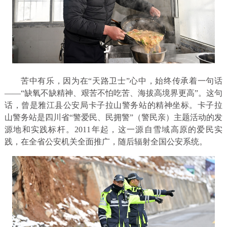
苦中有乐，因为在“天路卫士”心中，始终传承着一句话
——“缺氧不缺精神、艰苦不怕吃苦、海拔高境界更高”。这句
话，曾是雅江县公安局卡子拉山警务站的精神坐标。卡子拉
山警务站是四川省“警爱民、民拥警”（警民亲）主题活动的发
源地和实践标杆。2011年起，这一源自雪域高原的爱民实
践，在全省公安机关全面推广，随后辐射全国公安系统。