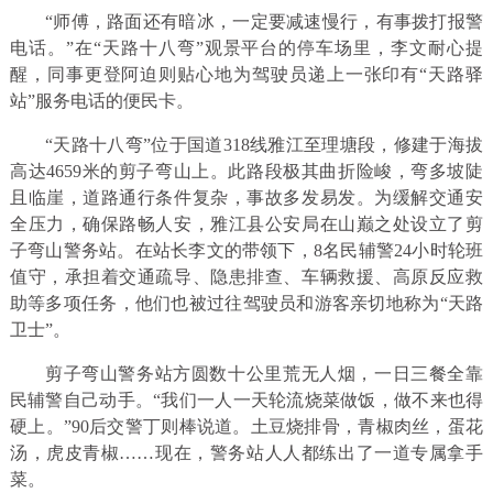
“师傅，路面还有暗冰，一定要减速慢行，有事拨打报警
电话。”在“天路十八弯”观景平台的停车场里，李文耐心提
醒，同事更登阿迫则贴心地为驾驶员递上一张印有“天路驿
站”服务电话的便民卡。
“天路十八弯”位于国道318线雅江至理塘段，修建于海拔
高达4659米的剪子弯山上。此路段极其曲折险峻，弯多坡陡
且临崖，道路通行条件复杂，事故多发易发。为缓解交通安
全压力，确保路畅人安，雅江县公安局在山巅之处设立了剪
子弯山警务站。在站长李文的带领下，8名民辅警24小时轮班
值守，承担着交通疏导、隐患排查、车辆救援、高原反应救
助等多项任务，他们也被过往驾驶员和游客亲切地称为“天路
卫士”。
剪子弯山警务站方圆数十公里荒无人烟，一日三餐全靠
民辅警自己动手。“我们一人一天轮流烧菜做饭，做不来也得
硬上。”90后交警丁则棒说道。土豆烧排骨，青椒肉丝，蛋花
汤，虎皮青椒……现在，警务站人人都练出了一道专属拿手
菜。