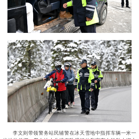
李文则带领警务站民辅警在冰天雪地中指挥车辆一米一