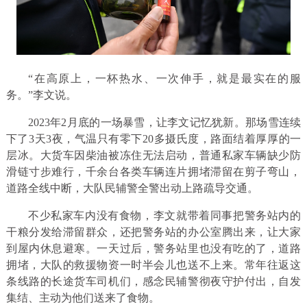
“在高原上，一杯热水、一次伸手，就是最实在的服
务。”李文说。
2023年2月底的一场暴雪，让李文记忆犹新。那场雪连续
下了3天3夜，气温只有零下20多摄氏度，路面结着厚厚的一
层冰。大货车因柴油被冻住无法启动，普通私家车辆缺少防
滑链寸步难行，千余台各类车辆连片拥堵滞留在剪子弯山，
道路全线中断，大队民辅警全警出动上路疏导交通。
不少私家车内没有食物，李文就带着同事把警务站内的
干粮分发给滞留群众，还把警务站的办公室腾出来，让大家
到屋内休息避寒。一天过后，警务站里也没有吃的了，道路
拥堵，大队的救援物资一时半会儿也送不上来。常年往返这
条线路的长途货车司机们，感念民辅警彻夜守护付出，自发
集结、主动为他们送来了食物。