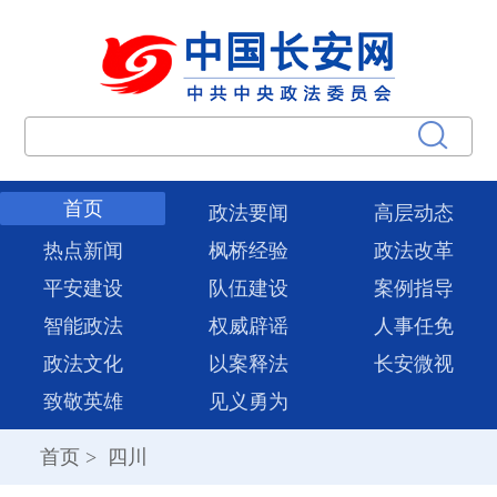
首页
政法要闻
高层动态
热点新闻
枫桥经验
政法改革
平安建设
队伍建设
案例指导
智能政法
权威辟谣
人事任免
政法文化
以案释法
长安微视
致敬英雄
见义勇为
首页
>
四川