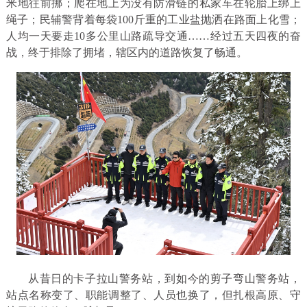
米地往前挪；爬在地上为没有防滑链的私家车在轮胎上绑上
绳子；民辅警背着每袋100斤重的工业盐抛洒在路面上化雪；
人均一天要走10多公里山路疏导交通……经过五天四夜的奋
战，终于排除了拥堵，辖区内的道路恢复了畅通。
从昔日的卡子拉山警务站，到如今的剪子弯山警务站，
站点名称变了、职能调整了、人员也换了，但扎根高原、守