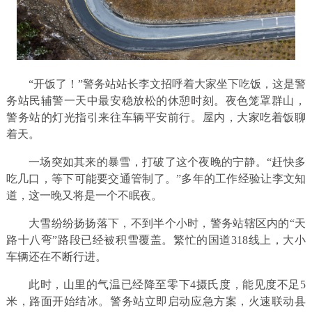
“开饭了！”警务站站长李文招呼着大家坐下吃饭，这是警
务站民辅警一天中最安稳放松的休憩时刻。夜色笼罩群山，
警务站的灯光指引来往车辆平安前行。屋内，大家吃着饭聊
着天。
一场突如其来的暴雪，打破了这个夜晚的宁静。“赶快多
吃几口，等下可能要交通管制了。”多年的工作经验让李文知
道，这一晚又将是一个不眠夜。
大雪纷纷扬扬落下，不到半个小时，警务站辖区内的“天
路十八弯”路段已经被积雪覆盖。繁忙的国道318线上，大小
车辆还在不断行进。
此时，山里的气温已经降至零下4摄氏度，能见度不足5
米，路面开始结冰。警务站立即启动应急方案，火速联动县