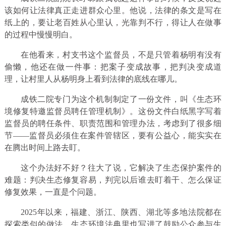
该如何让法律真正走进群众心里。他说，法律的条文是写在
纸上的，要让老百姓从心里认，光靠判不行，得让人在做事
的过程中慢慢明白。
在他看来，村支书这个监督员，不是只管着杨明有没有
偷懒，他还在做一件事：把案子变成故事，把判决变成道
理，让村里人从杨明身上看到法律的底线在哪儿。
成铁二院专门为这个机制制定了一份文件，叫《生态环
境修复特邀监督员聘任管理机制》。这份文件白纸黑字写着
监督员的聘任条件、职责范围和管理办法，考虑到了很多细
节——监督员必须住在案件管辖区，要有公益心，能实实在
在腾出时间上路去盯。
这个办法好不好？往大了说，它解决了生态保护案件的
难题：判决生态修复容易，判完以后谁去盯着干、怎么保证
修复效果，一直是个问题。
2025年以来，福建、浙江、陕西、湖北等多地法院都在
探索类似的做法。生态环境法典里也写进了鼓励公众参与生