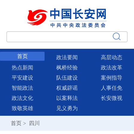
首页
政法要闻
高层动态
热点新闻
枫桥经验
政法改革
平安建设
队伍建设
案例指导
智能政法
权威辟谣
人事任免
政法文化
以案释法
长安微视
致敬英雄
见义勇为
首页
>
四川