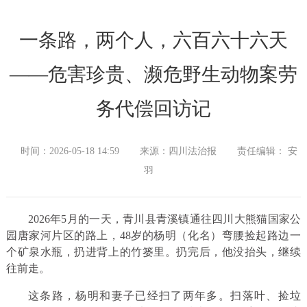
一条路，两个人，六百六十六天
——危害珍贵、濒危野生动物案劳
务代偿回访记
时间：2026-05-18 14:59
来源：四川法治报
责任编辑： 安
羽
2026年5月的一天，青川县青溪镇通往四川大熊猫国家公
园唐家河片区的路上，48岁的杨明（化名）弯腰捡起路边一
个矿泉水瓶，扔进背上的竹篓里。扔完后，他没抬头，继续
往前走。
这条路，杨明和妻子已经扫了两年多。扫落叶、捡垃