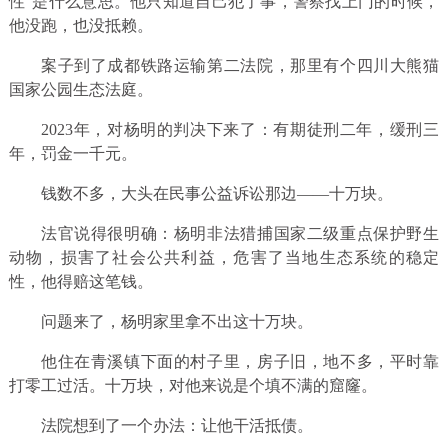
性”是什么意思。他只知道自己犯了事，警察找上门的时候，
他没跑，也没抵赖。
案子到了成都铁路运输第二法院，那里有个四川大熊猫
国家公园生态法庭。
2023年，对杨明的判决下来了：有期徒刑二年，缓刑三
年，罚金一千元。
钱数不多，大头在民事公益诉讼那边——十万块。
法官说得很明确：杨明非法猎捕国家二级重点保护野生
动物，损害了社会公共利益，危害了当地生态系统的稳定
性，他得赔这笔钱。
问题来了，杨明家里拿不出这十万块。
他住在青溪镇下面的村子里，房子旧，地不多，平时靠
打零工过活。十万块，对他来说是个填不满的窟窿。
法院想到了一个办法：让他干活抵债。