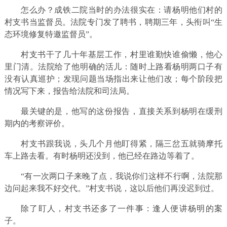
怎么办？成铁二院当时的办法很实在：请杨明他们村的
村支书当监督员。法院专门发了聘书，聘期三年，头衔叫“生
态环境修复特邀监督员”。
村支书干了几十年基层工作，村里谁勤快谁偷懒，他心
里门清。法院给了他明确的活儿：随时上路看杨明两口子有
没有认真巡护；发现问题当场指出来让他们改；每个阶段把
情况写下来，报告给法院和司法局。
最关键的是，他写的这份报告，直接关系到杨明在缓刑
期内的考察评价。
村支书跟我说，头几个月他盯得紧，隔三岔五就骑摩托
车上路去看。有时杨明还没到，他已经在路边等着了。
“有一次两口子来晚了点，我说你们这样不行啊，法院那
边问起来我不好交代。”村支书说，这以后他们再没迟到过。
除了盯人，村支书还多了一件事：逢人便讲杨明的案
子。