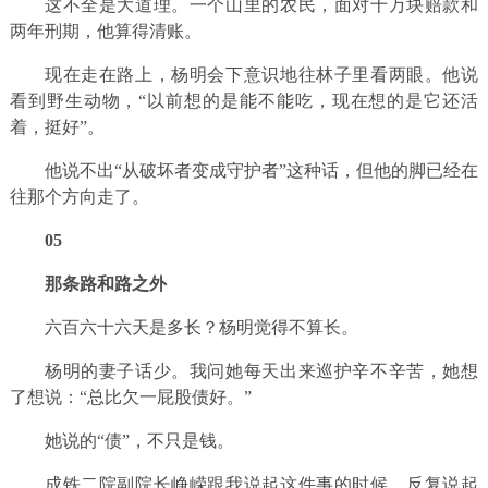
这不全是大道理。一个山里的农民，面对十万块赔款和
两年刑期，他算得清账。
现在走在路上，杨明会下意识地往林子里看两眼。他说
看到野生动物，“以前想的是能不能吃，现在想的是它还活
着，挺好”。
他说不出“从破坏者变成守护者”这种话，但他的脚已经在
往那个方向走了。
0
5
那条路和路之外
六百六十六天是多长？杨明觉得不算长。
杨明的妻子话少。我问她每天出来巡护辛不辛苦，她想
了想说：“总比欠一屁股债好。”
她说的“债”，不只是钱。
成铁二院副院长峥嵘跟我说起这件事的时候，反复说起