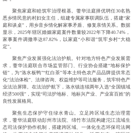
聚焦家庭和睦筑牢治理根基。蓥华法庭择优聘任30名熟
悉乡情民意的村妇女主任，组建专属家事联调队伍，搭建“家
庭和谈桌”，用乡音乡情化解家事矛盾、修复亲情关系。数据
显示，2025年辖区婚姻家庭案件数量较2022年下降40.74%，
家事案件调撤率达87.82%，以家庭“小和谐”筑牢乡村“大稳
定”。
聚焦产业发展强化法治护航。针对地方特色产业发展需
求，蓥华法庭联合市场监管部门、行业协会搭建“地标保护
链”，为“洛水板鸭”“红白茶”等本土特色农产品品牌提供常态
化“法治体检”、法律咨询、权益维护等司法服务，筑牢特色产
业法治屏障。在法治护航下，洛水镇连续两年入选“全国镇域
经济500强”，实现“司法护地标、地标兴产业、产业富百姓”的
良性发展格局。
聚焦生态保护守住绿水青山。立足跨区域生态治理需
求，蓥华法庭联动彭州市法院、绵竹市法院构建沱江流域生
态司法保护协作机制，搭建跨区域、一体化生态环保司法网