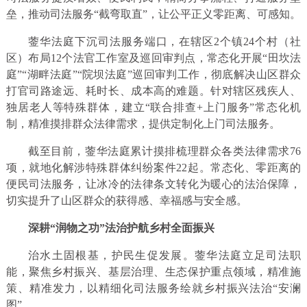
垒，推动司法服务“截弯取直”，让公平正义零距离、可感知。
蓥华法庭下沉司法服务端口，在辖区2个镇24个村（社
区）布局12个法官工作室及巡回审判点，常态化开展“田坎法
庭”“湖畔法庭”“院坝法庭”巡回审判工作，彻底解决山区群众
打官司路途远、耗时长、成本高的难题。针对辖区残疾人、
独居老人等特殊群体，建立“联合排查+上门服务”常态化机
制，精准摸排群众法律需求，提供定制化上门司法服务。
截至目前，蓥华法庭累计摸排梳理群众各类法律需求76
项，就地化解涉特殊群体纠纷案件22起。常态化、零距离的
便民司法服务，让冰冷的法律条文转化为暖心的法治保障，
切实提升了山区群众的获得感、幸福感与安全感。
深耕“润物之功”法治护航乡村全面振兴
治水土固根基，护民生促发展。蓥华法庭立足司法职
能，聚焦乡村振兴、基层治理、生态保护重点领域，精准施
策、精准发力，以精细化司法服务绘就乡村振兴法治“安澜
图”。