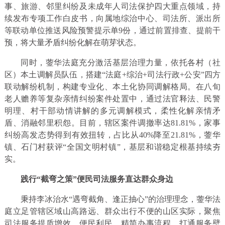
事、旅游、邻里纠纷及未成年人司法保护四大重点领域，持
续发布专项工作白皮书，向属地综治中心、司法所、派出所
等联动单位推送风险预警提示单9份，通过前置排查、提前干
预，将大量矛盾纠纷化解在萌芽状态。
同时，蓥华法庭充分激活基层治理力量，依托各村（社
区）本土调解员队伍，搭建“法庭+综治+司法行政+公安”四方
联动解纷机制，构建专业化、本土化协同调解格局。在八旬
老人赡养等复杂亲情纠纷案件处置中，通过法官释法、民警
明理、村干部动情讲解的多元调解模式，柔性化解亲情矛
盾、消融邻里积怨。目前，辖区案件调撤率达81.81%，家事
纠纷高发态势得到有效扭转，占比从40%降至21.81%，蓥华
镇、石门村获评“全国文明村镇”，基层和谐稳定根基持续夯
实。
践行“截弯之策”便民司法服务直达群众身边
秉持李冰治水“遇弯截角、逢正抽心”的治理理念，蓥华法
庭立足管辖区域山高路远、群众出行不便的山区实际，聚焦
司法服务提质增效、便民利民，精简办事流程、打通服务壁