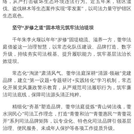
络，从严打击破坏生态环境违法行为。近五年来，辖区滥
伐、盗伐林木等生态案件实现“零发案”，以司法力量守护辖区
生态底色。
坚守“岁修之道”固本培元筑牢法治堤坝
千年朱李火堰以年年“岁修”固堤稳流、滋养一方，蓥华法
庭借鉴这一治理智慧，以常态化队伍建设、品牌打造、数字
升级，持续夯实司法根基、提升履职能力，筑牢基层法治长
效堤坝。
常态化“淘淤”肃清风气。蓥华法庭深耕“清源·领融”党建
品牌，建立“第一议题+专题研讨+实践转化”学习机制，常态
化开展党风廉政警示教育，从严规范司法履职行为，筑牢廉
洁司法底线，保障司法源头清正纯粹。
精细化“夯基”塑造品牌。蓥华法庭提炼“青山铸法魂，蓥
水润民心”司法工作理念，打造“青蓥和治”“青蓥惠民”“青蓥花
开”系列司法品牌矩阵，以专业化、特色化司法品牌引领基层
治理、便民服务、未成年人保护等各项工作提质升级。