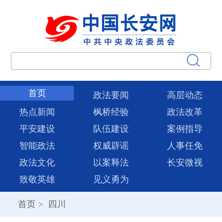
首页
政法要闻
高层动态
热点新闻
枫桥经验
政法改革
平安建设
队伍建设
案例指导
智能政法
权威辟谣
人事任免
政法文化
以案释法
长安微视
致敬英雄
见义勇为
首页
>
四川