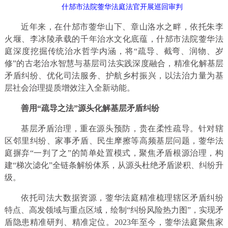
什邡市法院蓥华法庭法官开展巡回审判
近年来，在什邡市蓥华山下、章山洛水之畔，依托朱李
火堰、李冰陵承载的千年治水文化底蕴，什邡市法院蓥华法
庭深度挖掘传统治水哲学内涵，将“疏导、截弯、润物、岁
修”的古老治水智慧与基层司法实践深度融合，精准化解基层
矛盾纠纷、优化司法服务、护航乡村振兴，以法治力量为基
层社会治理提质增效注入全新动能。
善用“疏导之法”源头化解基层矛盾纠纷
基层矛盾治理，重在源头预防，贵在柔性疏导。针对辖
区邻里纠纷、家事矛盾、民生摩擦等高频基层问题，蓥华法
庭摒弃“一判了之”的简单处置模式，聚焦矛盾根源治理，构
建“梯次滤化”全链条解纷体系，从源头杜绝矛盾淤积、纠纷升
级。
依托司法大数据资源，蓥华法庭精准梳理辖区矛盾纠纷
特点、高发领域与重点区域，绘制“纠纷风险热力图”，实现矛
盾隐患精准研判、精准定位。2023年至今，蓥华法庭聚焦家